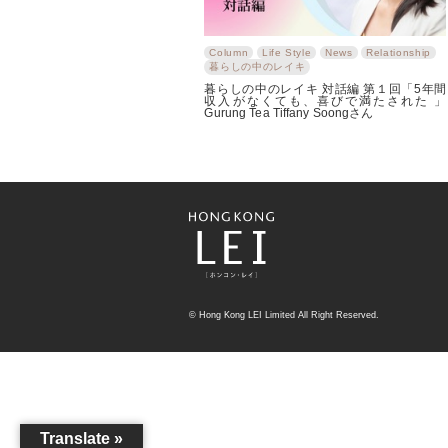
Column
Life Style
News
Relationship
暮らしの中のレイキ
暮らしの中のレイキ 対話編 第１回「5年間
収入がなくても、喜びで満たされた 」
Gurung Tea Tiffany Soongさん
© Hong Kong LEI Limited All Right Reserved.
Translate »