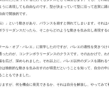
ように表現しても自由なのです。型が決まっていて型に沿って忠実に踊
自由で開放的です。
転）」という動きがあり、バランスを崩すと倒れてしまいます。それは
ポラリーダンスだったら、そこからどのような動きを生み出し表現する
クール・オブ・バレエ」に留学したのですが、バレエの適性を突きつけ
通ったのが、コンテンポラリーダンスのクラスです。そのおかげで、わ
幅を広げ、深められました。それ以上に、バレエ以外のダンスを踊れる
分は独創的な動きを生み出すのが得意だということを知って、自分の中
ることもできました。
りますが、何を機会に発見できるか、それは自分を解放し、やってみて