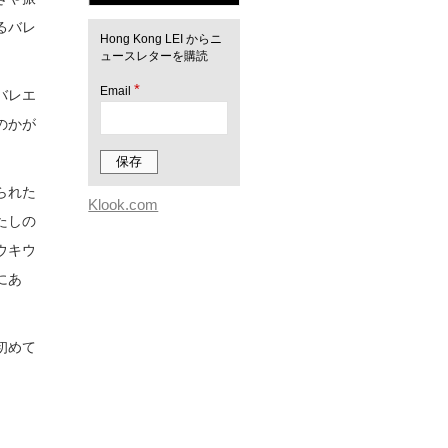
るバレ
Hong Kong LEI からニ
ュースレターを購読
*
Email
バレエ
のかが
られた
Klook.com
たしの
ウキウ
にあ
初めて