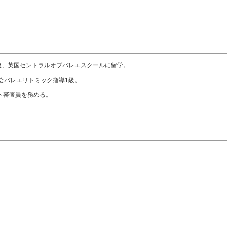
後、英国セントラルオブバレエスクールに留学。
会バレエリトミック指導1級。
スト審査員を務める。