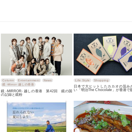
Column
Entertainment
News
Life Style
Shopping
鏡 -Mirror- 越しの香港
日本で大ヒットしたカカオの旨み
い「明治The Chocolate」が香港
鏡 -MIRROR- 越しの香港 第42回 鏡の国
の記録と鏡粉