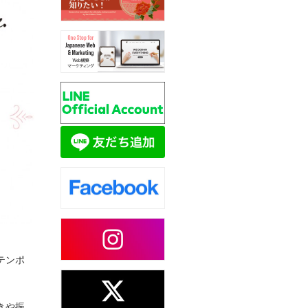
テンポ
きや振