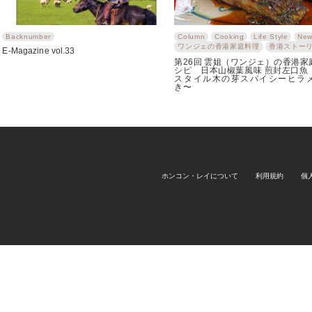
Backnumber
Column
Cooking
Life Style
New
ワンジェの香港家庭料理
香港ストー
E-Magazine vol.33
第26回 雲姐（ワンジェ）の香港家
シピ 日本山椒葉風味 煎封左口魚
スタイル木の芽スパイシーヒラ
き〜
ホンコン・レイについて
利用規約
個