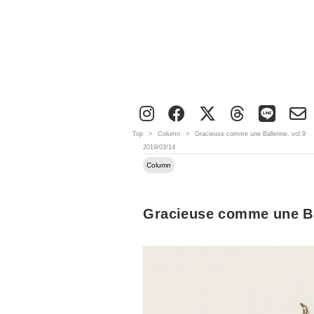
Top
>
Column
>
Gracieuse comme une Ballerine. vol.9
2019/03/14
Column
Gracieuse comme une Bal