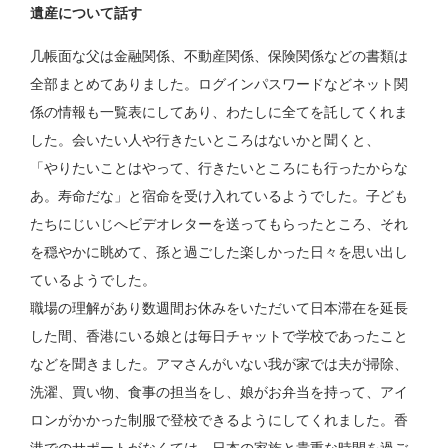
遺産について話す
几帳面な父は金融関係、不動産関係、保険関係などの書類は
全部まとめてありました。ログインパスワードなどネット関
係の情報も一覧表にしてあり、わたしに全てを託してくれま
した。会いたい人や行きたいところはないかと聞くと、
「やりたいことはやって、行きたいところにも行ったからな
あ。寿命だな」と宿命を受け入れているようでした。子ども
たちにじいじへビデオレターを送ってもらったところ、それ
を穏やかに眺めて、孫と過ごした楽しかった日々を思い出し
ているようでした。
職場の理解があり数週間お休みをいただいて日本滞在を延長
した間、香港にいる娘とは毎日チャットで学校であったこと
などを聞きました。アマさんがいない我が家では夫が掃除、
洗濯、買い物、食事の担当をし、娘がお弁当を持って、アイ
ロンがかかった制服で登校できるようにしてくれました。香
港でのサポートがなくては、日本の家族と貴重な時間を過ご