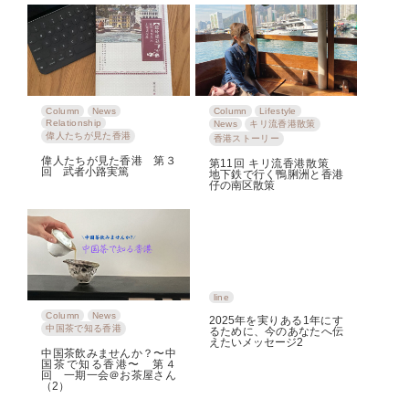
Column
News
Column
Lifestyle
Relationship
News
キリ流香港散策
偉人たちが見た香港
香港ストーリー
偉人たちが見た香港 第３
第11回 キリ流香港散策
回 武者小路実篤
地下鉄で行く鴨脷洲と香港
仔の南区散策
line
Column
News
2025年を実りある1年にす
中国茶で知る香港
るために、今のあなたへ伝
えたいメッセージ2
中国茶飲みませんか？〜中
国茶で知る香港〜 第４
回 一期一会＠お茶屋さん
（2）