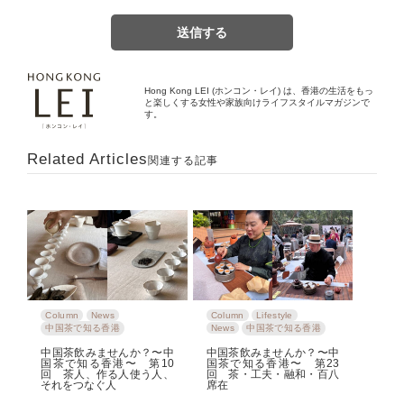
Hong Kong LEI (ホンコン・レイ) は、香港の生活をもっ
と楽しくする女性や家族向けライフスタイルマガジンで
す。
Related Articles
関連する記事
Column
News
Column
Lifestyle
中国茶で知る香港
News
中国茶で知る香港
中国茶飲みませんか？〜中
中国茶飲みませんか？〜中
国茶で知る香港〜 第10
国茶で知る香港〜 第23
回 茶人、作る人使う人、
回 茶・工夫・融和・百八
それをつなぐ人
席在