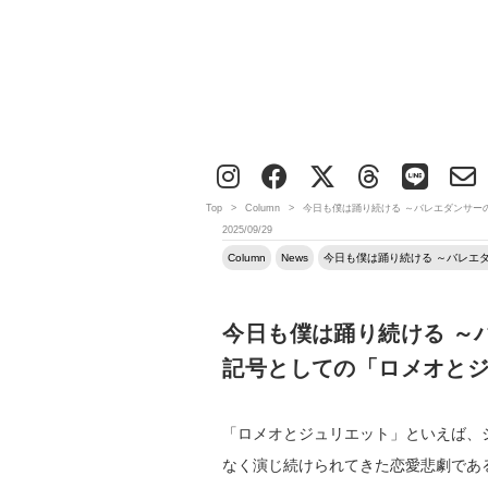
Top
>
Column
>
今日も僕は踊り続ける ～バレエダンサー
2025/09/29
Column
News
今日も僕は踊り続ける ～バレエ
今日も僕は踊り続ける ～
記号としての「ロメオと
「ロメオとジュリエット」といえば、
なく演じ続けられてきた恋愛悲劇であ