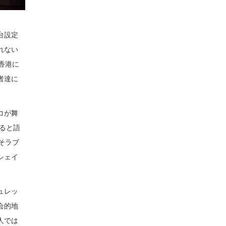
台設定
れない
香港に
者達に
コが舞
ると語
そラブ
シェイ
ュレッ
会的地
人では