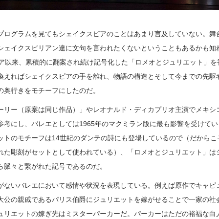
プログラムを見てもシェイクスピアのことはあまり言及していない。舞
シェイクスピリアン達に文句を言われたくないということもあるかも知
ピア以来、累積的に翻案され続け記号化した「ロメオとジュリエット」を
換えればシェイクスピアの手を離れ、物語の構造とそして今までの先駆
の奥行きをモチーフにしたのだ。
ーリー（原案は同じ作品）」やレオナルド・ディカプリオ主演でメキシ
参考にし、バレエとしては1965年のマクミラン版に最も影響を受けてい
ットのモチーフは14世紀のダンテの詩にも登場しているので（だからこ
れた彫刻がセットとして使われている）、「ロメオとジュリエット」は
ら脈々と繋がれた記号であるのだ。
がないバレエにおいて感情や状況を表現している。例えば原作でキャピ
大公の親戚であるパリス伯爵にジュリエットを嫁がせることで一家の社
ュリエットの嫁ぎ先はミスターパーカーだ。パーカーはただの裕福な白