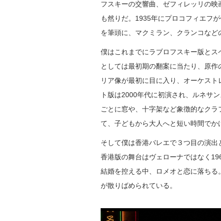
フスキーの交響曲、ゼフィレッリの映
も然りだ。1935年にプロコフィエフ
を筆頭に、マクミラン、クランコなど
僕はこれまでにラブロフスキー版とス
としては最初期の翻案に当たり、原作
リア像が最初に目に入り、オーケスト
ト版は2000年代に初演され、ルネ
ごとに窓や、十字架など象徴的なクラ
て、子どもから大人へと短い時間でか
そして僕は香港バレエで３つ目の演出
香港版の舞台はヴェローナではなく1
結婚を控える中、ロメオと恋に落ちる
が散りばめられている。