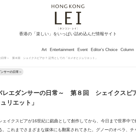
香港の「楽しい」をいっぱい詰め込んだ情報サイト
Art
Entertainment
Event
Editor’s Choice
Column
の日常～ 第８回 シェイクスピアか？ 記号としての「ロメオとジュリエット」
ダンサーの日常～
バレエダンサーの日常～ 第８回 シェイクスピ
ジュリエット」
シェイクスピアが16世紀に戯曲として創作してから、今日まで世界中で
る。これまでさまざまな媒体にも翻案されてきた。グノーのオペラ、チ