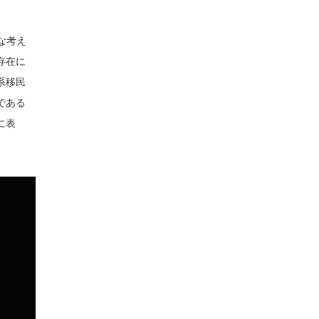
な考え
存在に
系移民
である
に表