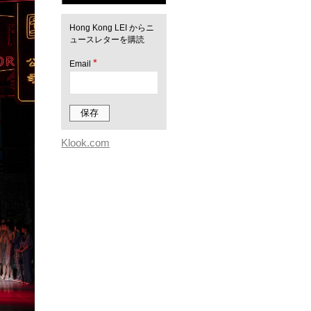
Hong Kong LEI からニ
ュースレターを購読
*
Email
Klook.com