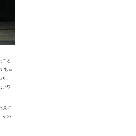
たこと
である
った。
ないワ
ら見に
。その