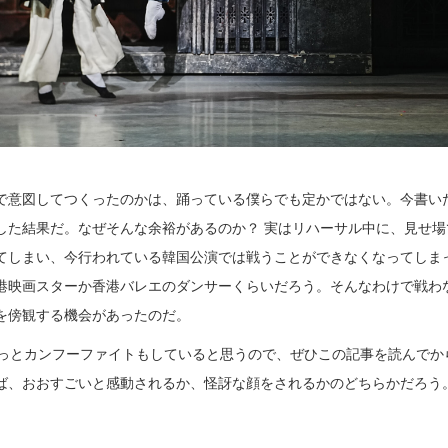
で意図してつくったのかは、踊っている僕らでも定かではない。今書い
した結果だ。なぜそんな余裕があるのか？ 実はリハーサル中に、見せ場
てしまい、今行われている韓国公演では戦うことができなくなってしま
港映画スターか香港バレエのダンサーくらいだろう。そんなわけで戦わ
を傍観する機会があったのだ。
きっとカンフーファイトもしていると思うので、ぜひこの記事を読んでか
ば、おおすごいと感動されるか、怪訝な顔をされるかのどちらかだろう