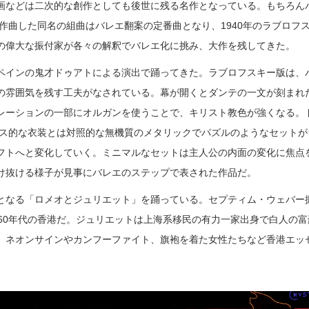
画などは二次的な創作としても後世に残る名作となっている。もちろん
が作曲した同名の組曲はバレエ翻案の定番曲となり、1940年のラブロフ
の偉大な振付家が各々の解釈でバレエ化に挑み、大作を残してきた。
ペインの鬼才ドゥアトによる演出で踊ってきた。ラブロフスキー版は、
の雰囲気を残す工夫がなされている。幕が開くとダンテの一文が刻まれ
レーションの一部にオルガンを使うことで、キリスト教色が強くなる。
サンス的な衣装とは対照的な無機質のメタリックでパズルのようなセットが
フトへと変化していく。ミニマルなセットは主人公の内面の変化に焦点
け抜ける様子が見事にバレエのステップで表された作品だ。
となる「ロメオとジュリエット」を踊っている。セプティム・ウェバー
960年代の香港だ。ジュリエットは上海系移民の有力一家出身で白人の富
。ネオンサインやカンフーファイト、旗袍を着た女性たちなど香港エッ