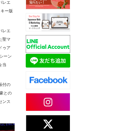
バレエ
スキー版
バレエ
た聖マ
ドゥア
シーン
を当
振付の
豪との
センス