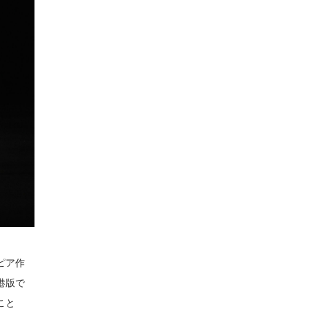
ピア作
港版で
こと