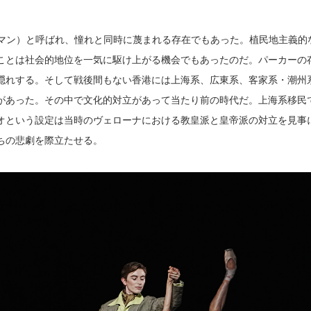
ストマン）と呼ばれ、憧れと同時に蔑まれる存在でもあった。植民地主義的
ことは社会的地位を一気に駆け上がる機会でもあったのだ。パーカーの
隠れする。そして戦後間もない香港には上海系、広東系、客家系・潮州
があった。その中で文化的対立があって当たり前の時代だ。上海系移民
オという設定は当時のヴェローナにおける教皇派と皇帝派の対立を見事
ちの悲劇を際立たせる。