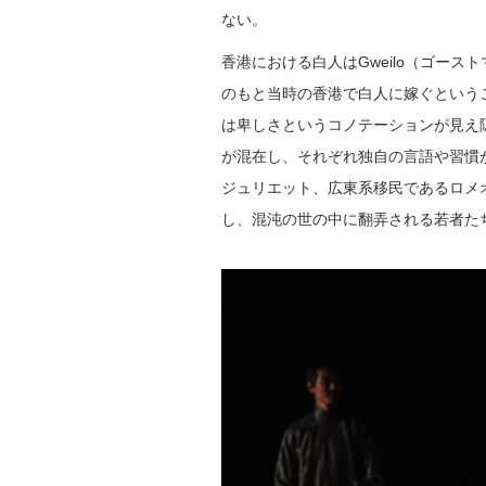
ない。
香港における白人はGweilo（ゴー
のもと当時の香港で白人に嫁ぐという
は卑しさというコノテーションが見え
が混在し、それぞれ独自の言語や習慣
ジュリエット、広東系移民であるロメ
し、混沌の世の中に翻弄される若者た