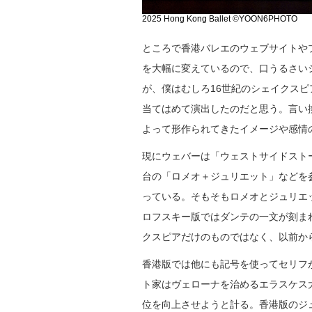
2025 Hong Kong Ballet ©YOON6PHOTO
ところで香港バレエのウェブサイトや
を大幅に変えているので、口うるさい
が、僕はむしろ16世紀のシェイクス
当てはめて演出したのだと思う。言い
よって形作られてきたイメージや感情
現にウェバーは「ウェストサイドスト
台の「ロメオ＋ジュリエット」などを
っている。そもそもロメオとジュリエ
ロフスキー版ではダンテの一文が刻ま
クスピアだけのものではなく、以前か
香港版では他にも記号を使ってセリフ
ト家はヴェローナを治めるエラスケス
位を向上させようと計る。香港版のジ