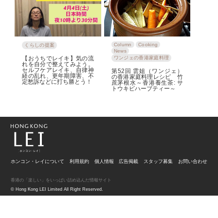
Column
Cooking
くらしの提案
News
【おうちでレイキ】気の流
ワンジェの香港家庭料理
れを自分で整えてみよう。
セルフケアレイキ、自律神
第52回 雲姐（ワンジェ）
経の乱れ、更年期障害、不
の香港家庭料理レシピ 竹
定愁訴などに打ち勝とう！
蔗茅根水～香港養生茶: サ
トウキビハーブティー～
ホンコン・レイについて
利用規約
個人情報
広告掲載
スタッフ募集
お問い合わせ
香港の「楽しい」をいっぱい詰め込んだ情報サイト
© Hong Kong LEI Limited All Right Reserved.