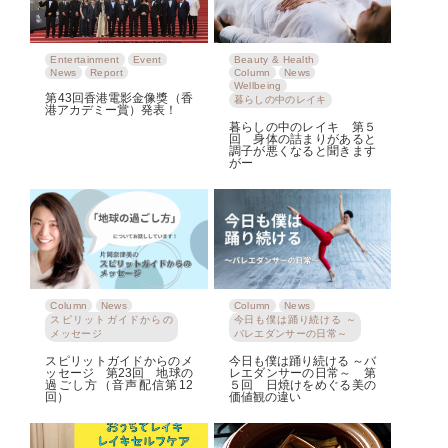
Entertainment
Event
Beauty & Health
News
Report
Column
News
Wellbeing
第43回香港電影金像獎（香
暮らしの中のレイキ
港アカデミー賞）発表！
暮らしの中のレイキ 第５
回 身体の詰まりがあると
調子が悪くなると聞きます
がー
Column
News
Column
News
スピリットガイドからの
今日も僕は踊り続ける ～
メッセージ
バレエダンサーの日常～
スピリットガイドからのメ
今日も僕は踊り続ける ～バ
ッセージ 第23回 地球の
レエダンサーの日常～ 第
過ごし方（音声配信第12
５回 日焼けをめぐる美の
回）
価値観の違い