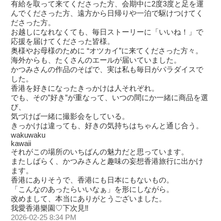
有給を取って来てくださった方、会期中に2度3度と足を運
んでくださった方、遠方から日帰りや一泊で駆けつけてく
ださった方。
お越しになれなくても、毎日ストーリーに「いいね！」で
応援を届けてくださった皆様。
奥様やお母様のために “オツカイ”に来てくださった方々。
海外からも、たくさんのエールが届いていました。
かつみさんの作品のそばで、実は私も毎日がパラダイスで
した。
香港を好きになったきっかけは人それぞれ。
でも、その”好き”が重なって、いつの間にか一緒に商品を選
び、
気づけば一緒に撮影会をしている。
きっかけは違っても、好きの気持ちはちゃんと通じ合う。
wakuwaku
kawaii
それがこの場所のいちばんの魅力だと思っています。
またしばらく、かつみさんと趣味の妄想香港旅行に出かけ
ます。
香港にありそうで、香港にも日本にもないもの。
「こんなのあったらいいなぁ」を形にしながら。
改めまして、本当にありがとうございました。
我愛香港樂園♡下次見‼︎
2026-02-25 8:34 PM