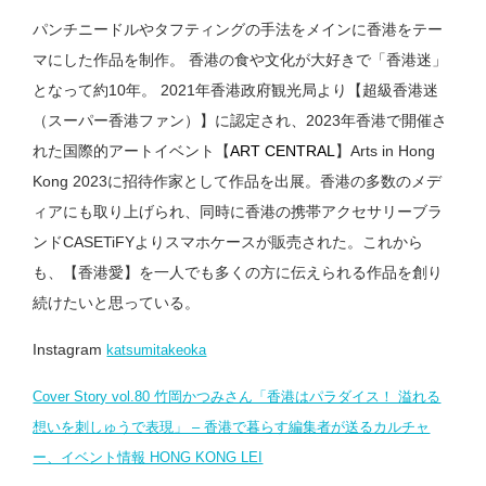
パンチニードルやタフティングの手法をメインに香港をテー
マにした作品を制作。 香港の食や文化が大好きで「香港迷」
となって約10年。 2021年香港政府観光局より【超級香港迷
（スーパー香港ファン）】に認定され、2023年香港で開催さ
れた国際的アートイベント【
ART CENTRAL
】Arts in Hong
Kong 2023に招待作家として作品を出展。香港の多数のメデ
ィアにも取り上げられ、同時に香港の携帯アクセサリーブラ
ンドCASETiFYよりスマホケースが販売された。これから
も、【香港愛】を一人でも多くの方に伝えられる作品を創り
続けたいと思っている。
Instagram
katsumitakeoka
Cover Story vol.80 竹岡かつみさん「香港はパラダイス！ 溢れる
想いを刺しゅうで表現」 – 香港で暮らす編集者が送るカルチャ
ー、イベント情報 HONG KONG LEI