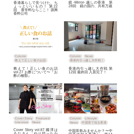
鏡 -Mirror- 越しの香港 第
香港暮らしで見つけた、ち
28回 鏡の国の、共有万歳
ょっといいもの！ 第22
回 香辛料ならここ！ 源興
香料公司
Column
Column
News
教えて正しい食のお話
香港内引っ越し大作戦！
教えて！正しい食のお話
香港内引っ越し大作戦 第
vol.27 お酢について〜『お
12回 最終回 入居完了！
酢の種類』
Cover Story
Featured
Column
Lifestyle
Interview
News
News
中国茶で知る香港
Cover Story vol.87 國澤は
中国茶飲みませんか？〜中
るなさん「やり切ったか