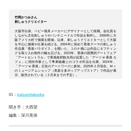
竹岡かつみさん
刺しゅうクリエイター
大阪市出身。ベビー寝具メーカーにデザイナーとして就職。会社員を
しながら文化刺しゅうやパンチニードルで作品を制作し、2000年に大
阪アメリカ村で個展を開催。以来、刺しゅうクリエイターとして大阪
を中心に個展や出展を続ける。2004年に初めて香港テーマの刺しゅう
作品展「香港パラダイス」を開いた。コロナ禍には作品にタフティン
グを取り入れ制作の幅を広げる。2023年、香港の国際的アートフェア
「アートセントラル」で香港政府観光局が設置した「アーツ in 香港 カ
フェ」に招待作家として粤東磁廠とのコラボ作品を出展。2024年、
「アーツ in 香港」広告のアートワークに参加。2025年２月現在、Ｍ＋
のミュージアムショップ（美楽士多ポップアップストア）で作品が展
示、販売されている（３月末までの予定）。
IG：
katsumitakeoka
聞き手：大西望
編集：深川美保