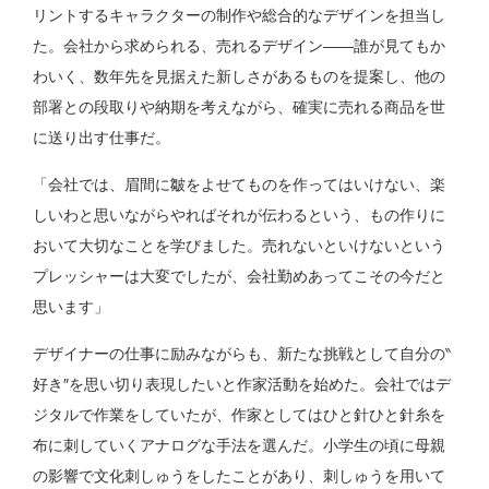
リントするキャラクターの制作や総合的なデザインを担当し
た。会社から求められる、売れるデザイン――誰が見てもか
わいく、数年先を見据えた新しさがあるものを提案し、他の
部署との段取りや納期を考えながら、確実に売れる商品を世
に送り出す仕事だ。
「会社では、眉間に皺をよせてものを作ってはいけない、楽
しいわと思いながらやればそれが伝わるという、もの作りに
おいて大切なことを学びました。売れないといけないという
プレッシャーは大変でしたが、会社勤めあってこその今だと
思います」
デザイナーの仕事に励みながらも、新たな挑戦として自分の‶
好き″を思い切り表現したいと作家活動を始めた。会社ではデ
ジタルで作業をしていたが、作家としてはひと針ひと針糸を
布に刺していくアナログな手法を選んだ。小学生の頃に母親
の影響で文化刺しゅうをしたことがあり、刺しゅうを用いて