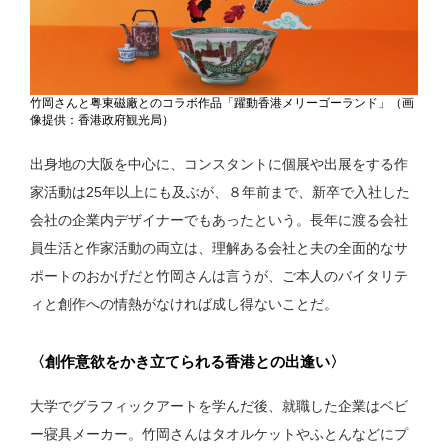
竹岡さんと粤東磁廠とのコラボ作品「躍動香港メリーゴーランド」（画
像提供：香港政府観光局）
出身地の大阪を中心に、コンスタントに個展や出展をする作
家活動は25年以上にも及ぶが、８年前まで、新卒で入社した
会社の企業内デザイナーでもあったという。長年に渡る会社
員生活と作家活動の両立は、理解ある会社と夫の全面的なサ
ポートのおかげだと竹岡さんは言うが、ご本人のバイタリテ
ィと創作への情熱がなければ成し得ないことだ。
〈創作意欲をかき立てられる香港との出逢い〉
大学でグラフィックアートを学んだ後、就職した企業はベビ
ー寝具メーカー。竹岡さんはタオルケットやふとんなどにプ