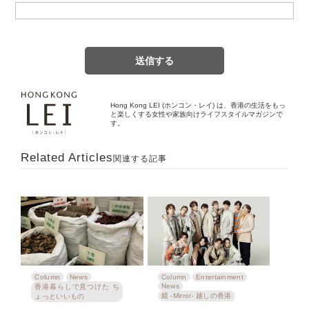
Hong Kong LEI (ホンコン・レイ) は、香港の生活をもっ
と楽しくする女性や家族向けライフスタイルマガジンで
す。
Related Articles
関連する記事
Column
News
Column
Entertainment
News
香港暮らしで見つけた ち
鏡 -Mirror- 越しの香港
ょっといいもの