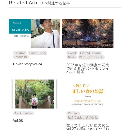
Related Articles
関連する記事
Column
Cover Story
Event
Event&Lesson
Interview
News
終了したイベント
Cover Story vol.24
2025年を迫力満点の花火
で迎えるカウントダウンイ
ベント開催
Backnumber
Column
教えて正しい食のお話
Vol.08
教えて！正しい食のお話
vol.27 お酢について〜『お