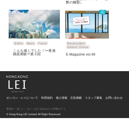
酢の種類』
Editor
News
Travel
Backnumber
Editors' Choice
こんな感じでした！〜香港
検疫体験〜第３回
E-Magazine vol.48
ホンコン・レイについて
利用規約
個人情報
広告掲載
スタッフ募集
お問い合わせ
香港の「楽しい」をいっぱい詰め込んだ情報サイト
© Hong Kong LEI Limited All Right Reserved.