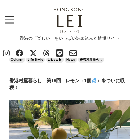
香港の「楽しい」をいっぱい詰め込んだ情報サイト
Top
>
Column
>
香港村屋暮らし 第19回 レモン（1個
）をついに収穫！
2025/01/30
Column
Life Style
Lifestyle
News
香港村屋暮らし
香港村屋暮らし 第19回 レモン（1個
）をついに収
穫！