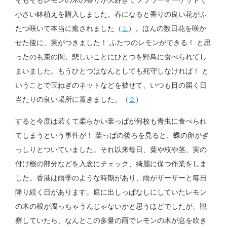
そもそもレモンの木の香りが大好きでフラワーマーケットで
小さい鉢植えを購入しました。春になると香りの良い花がふ
たつ咲いて本当に癒されました（
）。ほんの数日花を咲か
１
せた後に、実がつきました！ ふたつのレモンができる！ と思
ったのも束の間、悲しいことにひとつを野鳥に食べられてし
まいました。もうひとつはなんとしても死守しなければ！ と
いうことで玉ねぎのネットなどを被せて、いつも目の届く日
当たりの良い場所に置きました。（
）
２
すると今度は若くて柔らかい葉っぱが何枚も青虫に食べられ
てしまうという事件が！ 葉っぱの後ろを見ると、蝶の卵がぎ
っしりとついていました。それ以来毎日、葉や枝や茎、実の
付け根の部分などを入念にチェック、綺麗に保つ作業をしま
した。香港は雨季のような時期があり、雨がザーザーと毎日
降り続く日があります。庭に出しっぱなしにしていたレモン
の木の根が腐っちゃうんじゃないかと思うほどでしたが、観
察していたら、なんとこの多量の雨でレモンの木が息を吹き