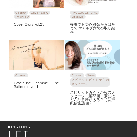
Column
Cover Story
FACEBOOK LIVE
Interview
Lifestyle
Cover Story vol.25
香港でも安心 妊娠から出産
まで マチルダ病院の取り組
み
Column
Column
News
スピリットガイドからの
Gracieuse comme une
メッセージ
Ballerine. vol.1
スピリットガイドからのメ
ッセージ 第32回 夢には
どんな意味がある？（音声
配信第19回）