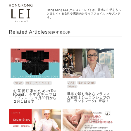
Hong Kong LEI (ホンコン・レイ) は、香港の生活をもっ
と楽しくする女性や家族向けライフスタイルマガジンで
す。
Related Articles
関連する記事
ART
Eat & Drink
News
終了したイベント
News
お茶愛好家のためのTea
世界で最も有名なフランス
Round。今年のテーマは
人女性ミシュランシェフの
「ブレンド」１月30日から
店 ランドマークに登場！
２月１日まで