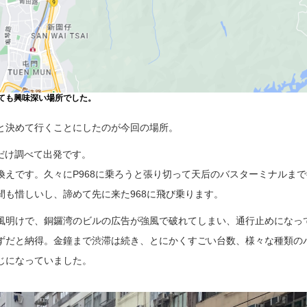
ととても興味深い場所でした。
と決めて行くことにしたのが今回の場所。
方だけ調べて出発です。
換えです。久々にP968に乗ろうと張り切って天后のバスターミナルま
間も惜しいし、諦めて先に来た968に飛び乗ります。
風明けで、銅鑼湾のビルの広告が強風で破れてしまい、通行止めになっ
ずだと納得。金鐘まで渋滞は続き、とにかくすごい台数、様々な種類の
じになっていました。