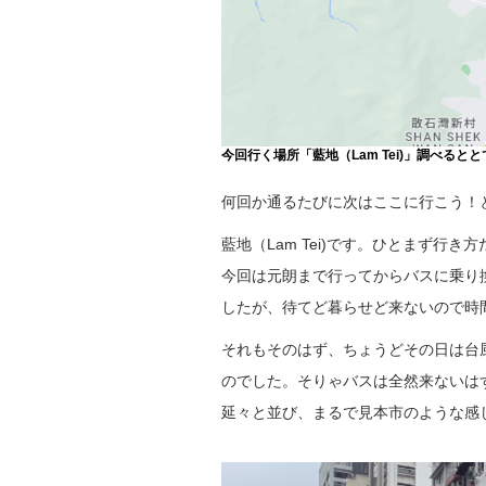
今回行く場所「藍地（Lam Tei)」調べる
何回か通るたびに次はここに行こう！
藍地（Lam Tei)です。ひとまず行き
今回は元朗まで行ってからバスに乗り
したが、待てど暮らせど来ないので時
それもそのはず、ちょうどその日は台
のでした。そりゃバスは全然来ないは
延々と並び、まるで見本市のような感