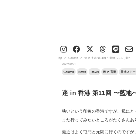
Top
>
Column
>
迷 in 香港 第11回 〜藍地へふらり旅〜
2022/08/21
Column
News
Travel
迷 in 香港
香港ストー
迷 in 香港 第11回 〜藍
狭いという印象の香港ですが、私にと
まだ行ってみたいところがたくさんあ
最近はよく屯門と元朗に行くのですが