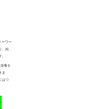
キーワー
り、結
す。
て栄養を
きま
にはつ