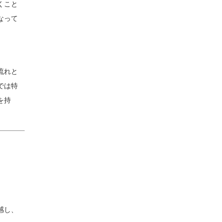
くこと
なって
流れと
では特
を持
感し、