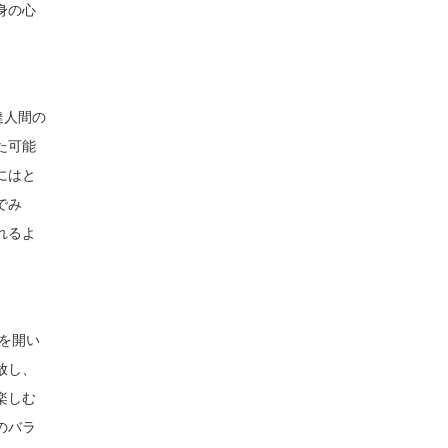
身の心
達人間の
た可能
にはと
でみ
れるよ
を開い
放し、
楽しむ
のバラ