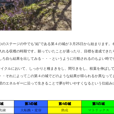
のステージの中でも“結”である第４の城が３月25日から始まります。
入れる収穫の時期です。願っていたことが適ったり、目標を達成できた
しろ自ら結果を出してみる・・・というように行動されるのもよい時で
回のサイクルにおいて、しっかりと種まきをし、間引きをし、枝葉を伸ばし
・・それによってこの第４の城でどのような結果が得られるか異なって
暦のエネルギーに沿って生きることで夢が叶いやすくなるという仕組み