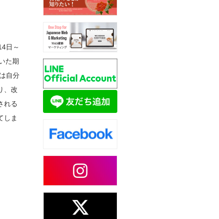
14日～
いた期
は自分
り、改
される
てしま