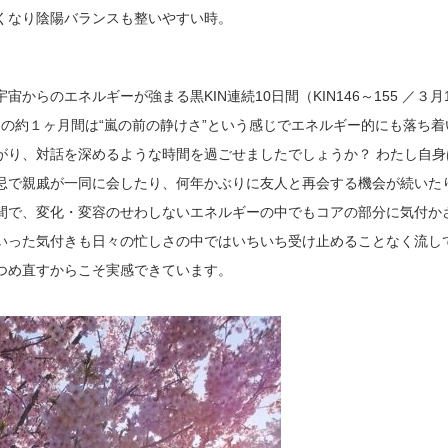
くなり陰陽バランスも整いやすい時。
からのエネルギーが強まる黒KIN連続10日間（KIN146～155 ／３月
らの約１ヶ月間は“嵐の前の静けさ”という感じでエネルギー的にも落ち着
がり、対話を深めるような時間を過ごせましたでしょうか？ わたし自身
忌で親戚が一同に会したり、何年かぶりに友人と再会する機会が続いた
間で、変化・変容のせわしないエネルギーの中でもコアの部分に気付か
いった気付きも日々の忙しさの中ではいちいち受け止めることなく流し
つめ直すからこそ実感できています。