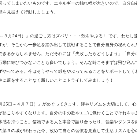
切ってしまいたいものです。エネルギーの触れ幅が大きいので、自分自
標を見据えて行動しましょう。
日～３月24日）』の過ごし方はズバリ・・・殻をやぶる！ です。わたし
すが、そこから一歩足を踏み出して挑戦することで自分自身の秘められ
できるかもしれません。ただそれには「失敗したらどうしよう」「自分
行動に結びつかないことも多いでしょう。そんな時こそまずは飛び込ん
ずやってみる。今はそうやって殻をやぶってみることをサポートしてく
性に蓋をすることなく新しいことにトライしてみましょう！
３月25日～４月７日）』がめぐってきます。絆やリズムを大切にして、心
が起こりやすくなります。自分の中の欲やエゴに気付くことでそれを手
体感を持つこと。信頼できる人と本音で語り合ったり、音楽やダンスを
の第３の城が終わった今、改めて自らの習慣を見直して生活リズムを心