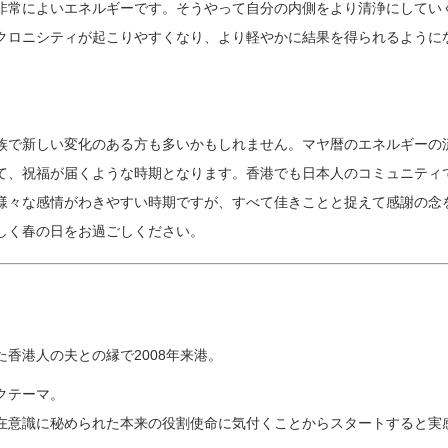
非常によいエネルギーです。そうやって自分の内側をより清浄にしてい
クロニシティが起こりやすくなり、より軽やかに結果を得られるように
族で新しい変化のある方も多いかもしれません。マヤ暦のエネルギーの
て、祝福が届くような時期となります。香港でも日本人のコミュニティ
様々な感情がわきやすい時期ですが、すべて佳きことと捉えて感謝の念
しく春の日をお過ごしください。
香港人の夫との縁で2008年来港。
クテーマ。
在意識に秘められた本来の役割使命に気付くことからスタートすると実