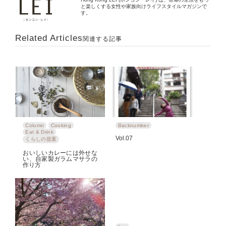
と楽しくする女性や家族向けライフスタイルマガジンで
す。
Related Articles
関連する記事
Column
Cooking
Backnumber
Eat & Drink
Vol.07
くらしの提案
おいしいカレーには外せな
い、自家製ガラムマサラの
作り方