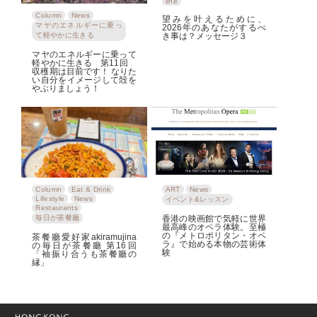
line
Column
News
望みを叶えるために、
マヤのエネルギーに乗っ
2026年のあなたがするべ
て軽やかに生きる
き事は？メッセージ３
マヤのエネルギーに乗って
軽やかに生きる 第11回
収穫期は目前です！ なりた
い自分をイメージして殻を
やぶりましょう！
Column
Eat & Drink
ART
News
Lifestyle
News
イベント&レッスン
Restaurants
毎日が茶餐廳
香港の映画館で気軽に世界
最高峰のオペラ体験。至極
の『メトロポリタン・オペ
茶餐廳愛好家akiramujina
ラ』で始める本物の芸術体
の毎日が茶餐廳 第16回
験
「袖振り合うも茶餐廳の
縁」