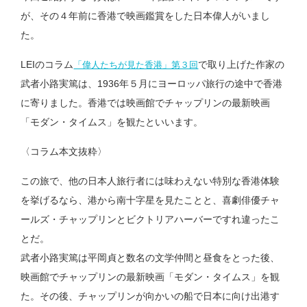
が、その４年前に香港で映画鑑賞をした日本偉人がいまし
た。
LEIのコラム
で取り上げた作家の
「偉人たちが見た香港」第３回
武者小路実篤は、1936年５月にヨーロッパ旅行の途中で香港
に寄りました。香港では映画館でチャップリンの最新映画
「モダン・タイムス」を観たといいます。
〈コラム本文抜粋〉
この旅で、他の日本人旅行者には味わえない特別な香港体験
を挙げるなら、港から南十字星を見たことと、喜劇俳優チャ
ールズ・チャップリンとビクトリアハーバーですれ違ったこ
とだ。
武者小路実篤は平岡貞と数名の文学仲間と昼食をとった後、
映画館でチャップリンの最新映画「モダン・タイムス」を観
た。その後、チャップリンが向かいの船で日本に向け出港す