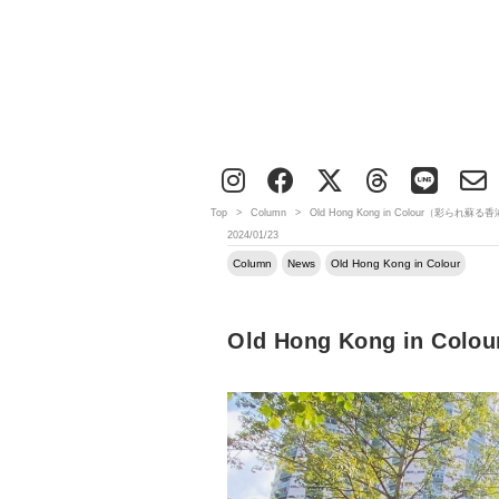
Top
>
Column
>
Old Hong Kong in Colour（彩ら
2024/01/23
Column
News
Old Hong Kong in Colour
Old Hong Kong in