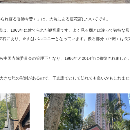
olour （彩られ蘇る香港今昔）」は、大坑にある蓮花宮についてです。
宮は、1863年に建てられた観音廟です。よく見る廟とは違って独特な形
左右にあり、正面はバルコニーとなっています。後ろ部分（正殿）は長
ら中国寺院委員会の管理下となり、1986年と2014年に修復されました。
井に大きな龍の彫刻があるので、干支詣でとして訪れても良いかもしれませ