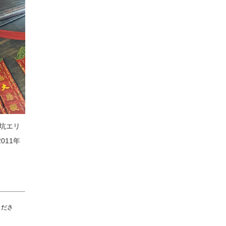
坑エリ
11年
くださ