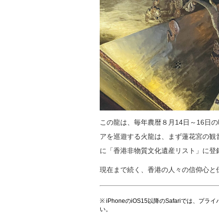
この龍は、毎年農暦８月14日～16
アを巡遊する火龍は、まず蓮花宮の観
に「香港非物質文化遺産リスト」に登
現在まで続く、香港の人々の信仰心と
※ iPhoneのiOS15以降のSafari
い。