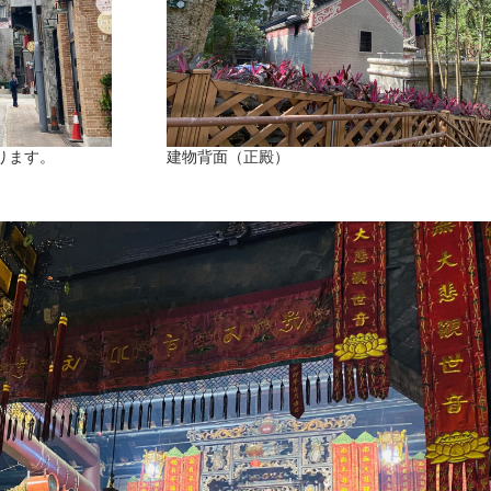
ります。
建物背面（正殿）