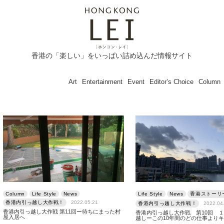
香港の「楽しい」をいっぱい詰め込んだ情報サイト
Art
Entertainment
Event
Editor’s Choice
Column
Column
Life Style
News
Life Style
News
香港ストーリ
香港内引っ越し大作戦！
2022.05.21
香港内引っ越し大作戦！
2022.04
香港内引っ越し大作戦 第11回ー待ちにまった村
香港内引っ越し大作戦 第10回 
屋入居へ
越しーこの10年間のどの仕事より