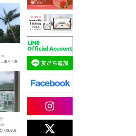
.20
いに来た！運
ー
.20
ひと晩が運