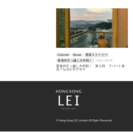
Column
News
香港ストーリー
香港内引っ越し大作戦！
2021.09.20
香港内引っ越し大作戦！ 第３回 アパート発
見？なぜかモヤモヤ
© Hong Kong LEI Limited All Right Reserved.