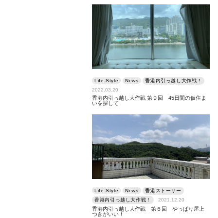
Life Style
News
香港内引っ越し大作戦！
2022.03.20
香港内引っ越し大作戦 第９回 45日間の仮住ま
いを探して
Life Style
News
香港ストーリー
香港内引っ越し大作戦！
2021.12.20
香港内引っ越し大作戦 第６回 やっぱり屋上
つきがいい！