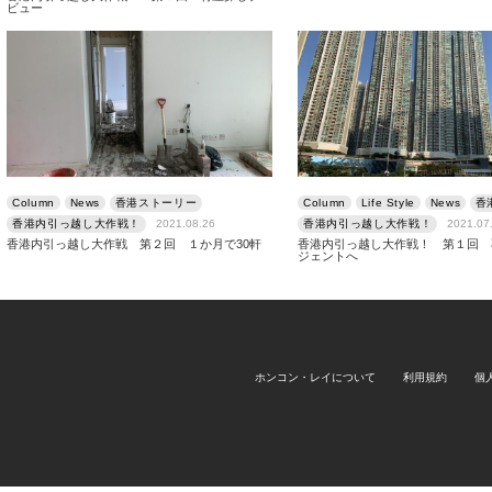
ビュー
Column
News
香港ストーリー
Column
Life Style
News
香
香港内引っ越し大作戦！
2021.08.26
香港内引っ越し大作戦！
2021.07
香港内引っ越し大作戦 第２回 １か月で30軒
香港内引っ越し大作戦！ 第１回 
ジェントへ
ホンコン・レイについて
利用規約
個