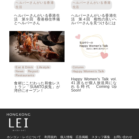
ヘルパーさんがいる香港
ヘルパーさんがいる香港
生活
生活
ヘルパーさんがいる香港生
ヘルパーさんがいる香港生
活 第９回 香港移住準備
活 第４回 相性の良いヘ
とヘルパーさん
ルパーさんを見つけるには
Eat & Drink
Lifestyle
Column
News
Report
Happy Women‘s Talk
Restaurants
Happy Women’s Talk vol.
41 誰もが個人放送局にな
食材にこだわった和食レス
れる時代 Coming Up
トラン「SUMITO炭兎」が
Soon!
湾仔にオープン！
ホンコン・レイについて
利用規約
個人情報
広告掲載
スタッフ募集
お問い合わせ