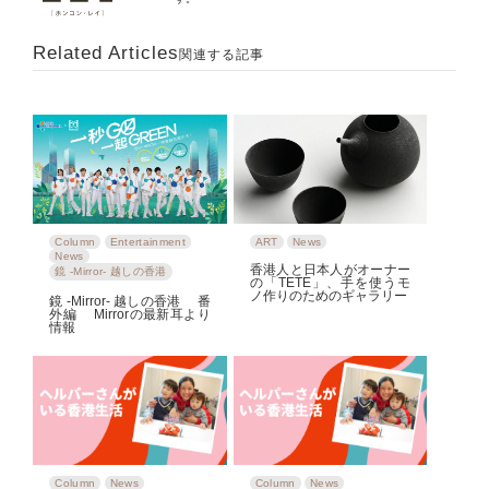
Related Articles
関連する記事
Column
Entertainment
ART
News
News
香港人と日本人がオーナー
鏡 -Mirror- 越しの香港
の「TETE」、手を使うモ
ノ作りのためのギャラリー
鏡 -Mirror- 越しの香港 番
外編 Mirrorの最新耳より
情報
Column
News
Column
News