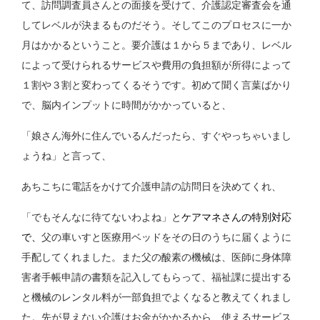
て、訪問調査員さんとの面接を受けて、介護認定審査会を通
してレベルが決まるものだそう。そしてこのプロセスに一か
月はかかるということ。要介護は１から５まであり、レベル
によって受けられるサービスや費用の負担額が所得によって
１割や３割と変わってくるそうです。初めて聞く言葉ばかり
で、脳内インプットに時間がかかっていると、
「娘さん海外に住んでいるんだったら、すぐやっちゃいまし
ょうね」と言って、
あちこちに電話をかけて介護申請の訪問日を決めてくれ、
「でもそんなに待てないわよね」と
ケアマネさんの特別対応
で、
父の車いすと医療用ベッドをその日のうちに届くように
手配してくれました。また父の酸素の機械は、医師に身体障
害者手帳申請の書類を記入してもらって、福祉課に提出する
と機械のレンタル料が一部負担でよくなると教えてくれまし
た。先が見えない介護はお金がかかるから、使えるサービス