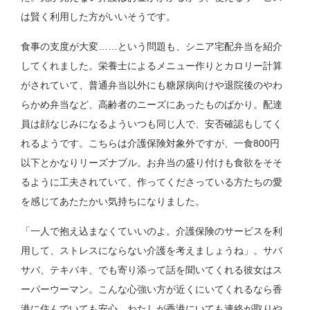
は賢く利用した方がいいそうです。
食事の支度が大変……という問題も、シニア宅配弁当を紹介
してくれました。栄養士によるメニュー作りとカロリー計算
がされていて、普通弁当以外にも糖尿病向けや退院後のやわ
らかめ弁当など、高齢者のニーズにあったものばかり。配達
員は顔なじみになるよういつも同じ人で、安否確認もしてく
れるようです。こちらは介護保険対象外ですが、一食800円
以下とかなりリーズナブル。お弁当の盛り付けも食欲をそそ
るように工夫されていて、作ってくださっている方たちの愛
を感じてあたたかい気持ちになりました。
「一人で抱え込まなくていいのよ。介護保険のサービスを利
用して、ストレスにならない介護を考えましょうね」。サバ
サバ、テキパキ、でも寄り添って話を聞いてくれる彼女はス
ーパーウーマン。こんな心強い方が近くにいてくれるなら香
港に住んでいても安心。わたしが香港にいても連絡が取りや