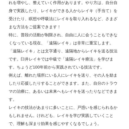
れを増やし、整えていく作用があります。やり方は、自分自
身で実践したり、レイキができる人からレイキ（手当て）を
受けたり、瞑想や呼吸法にレイキを取り入れるなど、さまざ
まな方法をご提案できます！
特に、普段の活動が制限され、自由に人に会うこともできな
くなっている現在、「遠隔レイキ」は非常に重宝します。
「遠隔レイキ」とは文字通り、遠隔地からレイキを送る技法
です。臼井レイキでは中級で「遠隔レイキ療法」を学びま
す。ちょうど100年前から実践されている技法です。
例えば、離れた場所にいる人にレイキを送り、その人を励ま
したり応援したりすることができます。また、自分のトラウ
マの治療に、あるいは未来へもレイキを送ったりなどできま
す。
レイキの技法があまりに多いことに、戸惑いを感じられるか
もしれません。けれども、レイキを学び実践していくこと
で、理解も深まり効果を感じやすくなるでしょう。