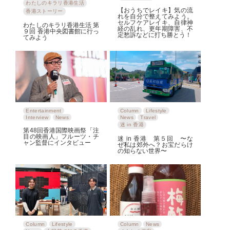
わたしのキラリ香港生活
【おうちでレイキ】気の流
香港ストーリー
れを自分で整えてみよう。
セルフケアレイキ、自律神
わたしのキラリ香港生活 第
経の乱れ、更年期障害、不
９回 香港中央図書館に行っ
定愁訴などに打ち勝とう！
てみよう
Entertainment
Column
Lifestyle
Interview
News
News
Travel
迷 in 香港
第48回香港国際映画祭「注
目の映画人」フルーツ・チ
迷 in 香港 第５回 〜な
ャン監督にインタビュー
ぜ私は郊外へ？お宝だらけ
の知らない世界〜
Column
Lifestyle
Column
News