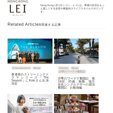
Hong Kong LEI (ホンコン・レイ) は、香港の生活をもっ
と楽しくする女性や家族向けライフスタイルマガジンで
す。
Related Articles
関連する記事
Entertainment
News
Column
News
沙季のワーママ奮闘記
香港発のストリーミングド
ラマシリーズ『The
沙季のワーママ奮闘記 第
Season』にKokiさん出演
18回 35歳、無職、地方
決定
在住シングルマザーの就活
奮闘記 お勉強編