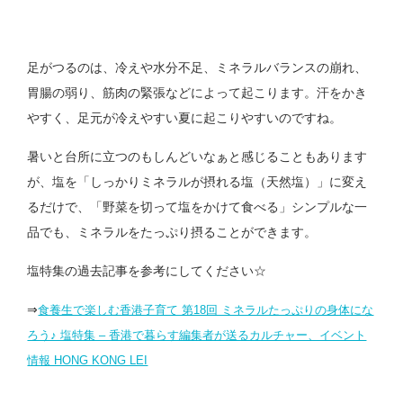
足がつるのは、冷えや水分不足、ミネラルバランスの崩れ、
胃腸の弱り、筋肉の緊張などによって起こります。汗をかき
やすく、足元が冷えやすい夏に起こりやすいのですね。
暑いと台所に立つのもしんどいなぁと感じることもあります
が、塩を「しっかりミネラルが摂れる塩（天然塩）」に変え
るだけで、「野菜を切って塩をかけて食べる」シンプルな一
品でも、ミネラルをたっぷり摂ることができます。
塩特集の過去記事を参考にしてください☆
⇒
食養生で楽しむ香港子育て 第18回 ミネラルたっぷりの身体にな
ろう♪ 塩特集 – 香港で暮らす編集者が送るカルチャー、イベント
情報 HONG KONG LEI