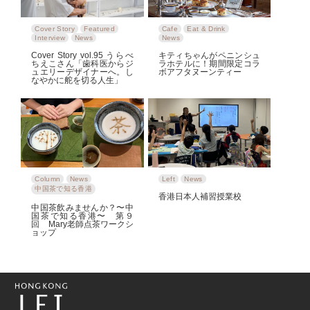
Cover Story
Featured
Cafe
Eat & Drink
Interview
News
News
Cover Story vol.95 うらべ
キティちゃんがペニンシュ
ちえこさん「歯科医からジ
ラホテルに！期間限定コラ
ュエリーデザイナーへ。し
ボアフタヌーンティー
なやかに舵を切る人生」
Column
News
Left
News
中国茶で知る香港
香港日本人補習授業校
中国茶飲みませんか？〜中
国茶で知る香港〜 第９
回 Mary老師点茶ワークシ
ョップ