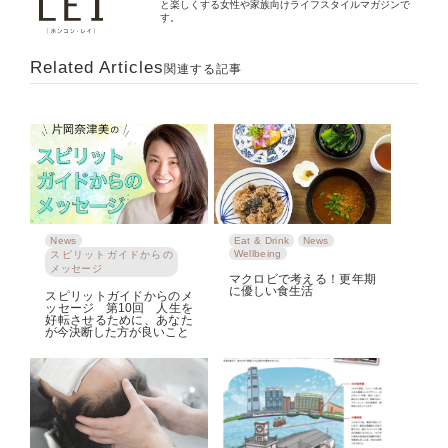
と楽しくする女性や家族向けライフスタイルマガジンで
す。
Related Articles
関連する記事
News
Eat & Drink
News
Wellbeing
スピリットガイドからの
メッセージ
マクロビで考える！更年期
に優しい食生活
スピリットガイドからのメ
ッセージ 第10回 人生を
好転させるために、あなた
が今決断した方が良いこと