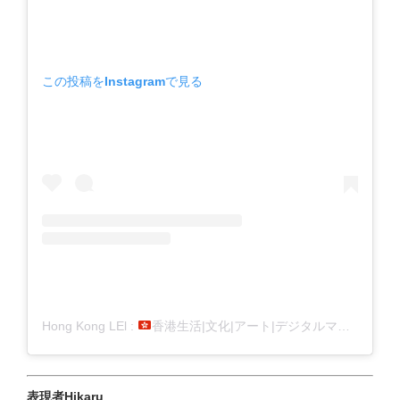
この投稿をInstagramで見る
Hong Kong LEl :
香港生活|文化|アート|デジタルマガジン(@hongkonglei_official)がシェアした投稿
表現者Hikaru