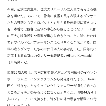
今回、公演に先立ち、佳境のリハーサルに入れてもらえる機
会を頂いた。その中で、雪山に吹雪く風を表現するダンサー
たちの舞踏ともアクロバットとも見える身体表現に驚きつつ
も、本番では観客は会場の中心から観ることになり、360度
の巨大な映像投影や音響が重なり合うとのこと。聞いただけ
でもワイルドなパフォーマンスになりそうな予感がする。国
籍の違うダンサーたちの中に日本人の姿があった。国際的に
活躍する新進気鋭のダンサー兼表現者のHikaru Kawasaki
（川崎晃）だ。
現在26歳の彼は、共同芸術監督／演出／共同振付のイヴァン
ホー・ラムに、インスタグラムから発見されたそう。Hikaru
曰く「好きなことをやっていたらフォロワーが増えて色々な
ところから声が掛かるようになった」そうだ。現在44万４千
人のフォロワーに支持され、皆が彼の体の動きや活動に釘付
けになっている。