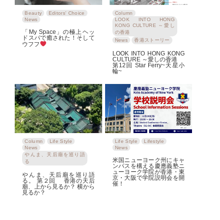
Beauty
Editors' Choice
Column
News
LOOK INTO HONG
KONG CULTURE ～愛し
「My Space」の極上ヘッ
の香港
ドスパで癒された！そして
News
香港ストーリー
ウフフ
LOOK INTO HONG KONG
CULTURE ～愛しの香港
第12回 Star Ferry~天星小
輪~
Column
Life Style
Life Style
Lifestyle
News
News
やんま、天后廟を巡り語
米国ニューヨーク州にキャ
る
ンパスを構える慶應義塾ニ
ューヨーク学院が香港・東
やんま、天后廟を巡り語
京・大阪で学院説明会を開
る。 第２回 香港の天后
催！
廟、上から見るか？ 横から
見るか？