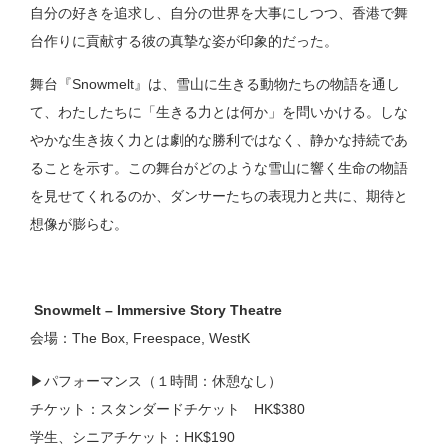
自分の好きを追求し、自分の世界を大事にしつつ、香港で舞
台作りに貢献する彼の真摯な姿が印象的だった。
舞台『Snowmelt』は、雪山に生きる動物たちの物語を通し
て、わたしたちに「生きる力とは何か」を問いかける。しな
やかな生き抜く力とは劇的な勝利ではなく、静かな持続であ
ることを示す。この舞台が
どのような雪
山に響く生命の物語
を見せてくれるのか、ダンサーたちの表現力と共に、期待と
想像が膨らむ。
Snowmelt – Immersive Story Theatre
会場：The Box, Freespace, WestK
▶︎パフォーマンス（１時間：休憩なし）
チケット：スタンダードチケット HK$380
学生、シニアチケット：HK$190