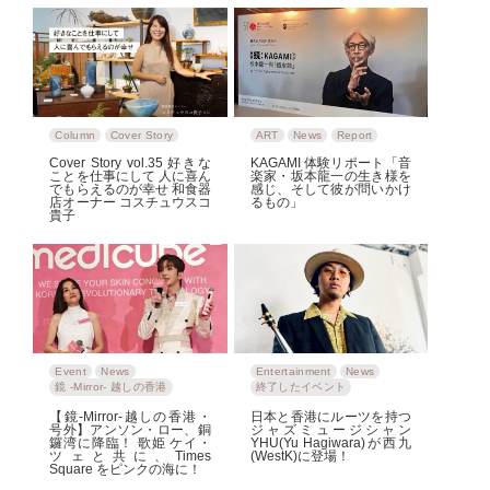
Column
Cover Story
ART
News
Report
Cover Story vol.35 好きな
KAGAMI 体験リポート「音
ことを仕事にして 人に喜ん
楽家・坂本龍一の生き様を
でもらえるのが幸せ 和食器
感じ、そして彼が問いかけ
店オーナー コスチュウスコ
るもの」
貴子
Event
News
Entertainment
News
鏡 -Mirror- 越しの香港
終了したイベント
【鏡-Mirror-越しの香港・
日本と香港にルーツを持つ
号外】アンソン・ロー、銅
ジャズミュージシャン
鑼湾に降臨！ 歌姫 ケイ・
YHU(Yu Hagiwara)が西九
ツェと共に、Times
(WestK)に登場！
Square をピンクの海に！