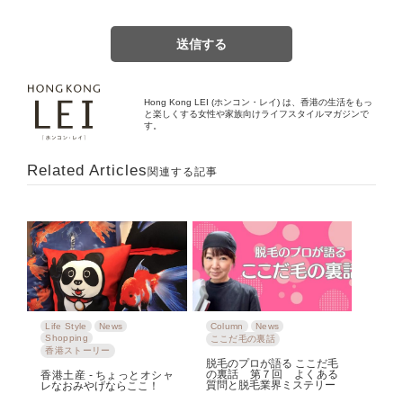
Hong Kong LEI (ホンコン・レイ) は、香港の生活をもっ
と楽しくする女性や家族向けライフスタイルマガジンで
す。
Related Articles
関連する記事
Life Style
News
Column
News
Shopping
ここだ毛の裏話
香港ストーリー
脱毛のプロが語る ここだ毛
の裏話 第７回 よくある
香港土産 ‐ ちょっとオシャ
質問と脱毛業界ミステリー
レなおみやげならここ！