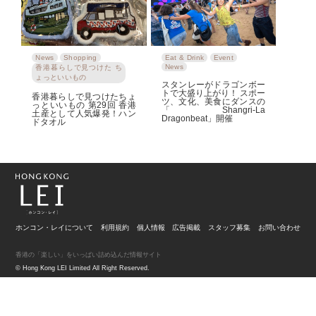
News
Shopping
Eat & Drink
Event
News
香港暮らしで見つけた ち
ょっといいもの
スタンレーがドラゴンボー
トで大盛り上がり！ スポー
香港暮らしで見つけたちょ
ツ、文化、美食にダンスの
っといいもの 第29回 香港
「Shangri-La
土産として人気爆発！ハン
Dragonbeat」開催
ドタオル
ホンコン・レイについて
利用規約
個人情報
広告掲載
スタッフ募集
お問い合わせ
香港の「楽しい」をいっぱい詰め込んだ情報サイト
© Hong Kong LEI Limited All Right Reserved.