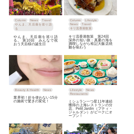
Column
News
Travel
Column
Lifestyle
News
Travel
やんま、天后廟を巡り語
キリ流香港散策
る
キリ流香港散策 第24回
やんま、天后廟を巡り語
深井の短い旅：真夏の海を
る。 第10回 みんなで祝
満喫しながら裕記大飯店焼
おう天后様の誕生日
鵝を味わう
Beauty & Health
News
Lifestyle
News
Restaurants
業界初！針を使わない15分
の施術で驚きの変化！
ミシュラン一つ星11年連続
獲得の上海レストランの分
店、Petit Jardin（プティ・
ジャルダン）がピークにオ
ープン！