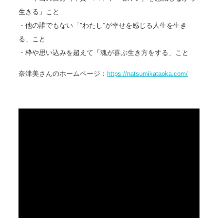
生きる」こと
・他の誰でもない「”わたし”が幸せを感じる人生を生き
る」こと
・枠や思い込みを超えて「魂が喜ぶ生き方をする」こと
奈津美さんのホームページ：
https://natsumikataoka.com/