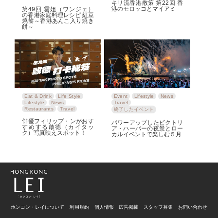
キリ流香港散策 第22回 香
港のモロッコとマイアミ
第49回 雲姐（ワンジェ）
の香港家庭料理レシピ 紅豆
燒餅～香港あんこ入り焼き
餅～
Eat & Drink
Life Style
Event
Lifestyle
News
Lifestyle
News
Travel
Restaurants
Travel
終了したイベント
俳優フィリップ・ンがおす
パワーアップしたビクトリ
すめする啟德（カイタッ
ア・ハーバーの夜景とロー
ク）写真映えスポット！
カルイベントで楽しむ５月
ホンコン・レイについて
利用規約
個人情報
広告掲載
スタッフ募集
お問い合わせ