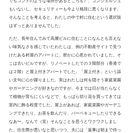
でもコンドのような場所があるところも）、コンシェルジュ
もいないし、セキュリティーも今より格段に悪くなります。
そんなことを考えると、わたしの中で村に住むという選択肢
はずっとありませんでした。
ただ、長年住んでみて高層ビルに住むことになんとも言えな
い味気なさを感じていたわたしは、例の不動産サイトで見つ
けたある村屋のアパートに、密かに心惹かれていました。そ
こは古いビルですが、リノベートしたての３階部分（香港で
は２階）と屋上付きアパートでした。「屋上付き」という謳
い文句に心が躍りました。実はわたしは何を隠そう家庭菜園
やガーデニングが好きなのですが、今までは日が当たらなく
て植物が育ちにくいなどで、もっぱら切り花を買ってきては
室内に飾る程度でした。屋上があれば、家庭菜園やガーデニ
ングできたり、お茶を飲んだり、バーベキューしたりできる
なあ〜。なんて（笑）そんなことを思うとワクワクしまし
た。往生際が悪いなと思いつつ、夫には「返事は朝まで待っ