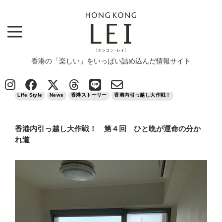
香港の「楽しい」をいっぱい詰め込んだ情報サイト
Top
>
News
>
Life Style
>
香港内引っ越し大作戦！ 第４回 ひと晩が運命の分かれ道
2021/10/20
Life Style
News
香港ストーリー
香港内引っ越し大作戦！
香港内引っ越し大作戦！ 第４回 ひと晩が運命の分か
れ道