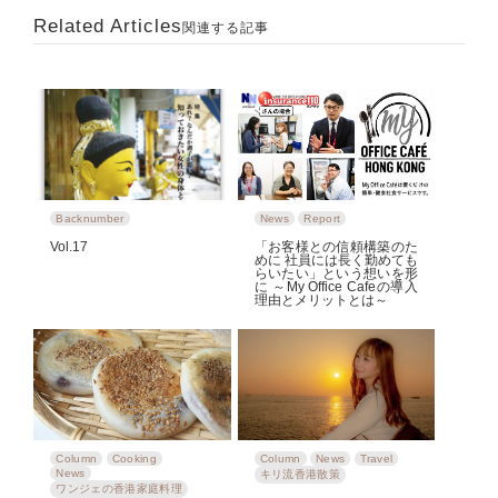
Related Articles
関連する記事
Backnumber
News
Report
Vol.17
「お客様との信頼構築のた
めに 社員には長く勤めても
らいたい」という想いを形
に ～My Office Cafeの導入
理由とメリットとは～
Column
Cooking
Column
News
Travel
News
キリ流香港散策
ワンジェの香港家庭料理