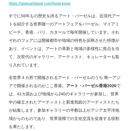
https://www.artbasel.com/hong-kong
すでに56年もの歴史を誇るアート・バーゼルは、近現代アー
トを紹介する世界随一のアートフェアをバーゼル、マイアミ
ビーチ、香港、パリ、カタールで毎年開催しています。それ
ぞれのフェアには開催都市や地域の特色を反映させた特徴が
あり、イベントは、アートの革新と地域の多様性に焦点を当
て、次世代のギャラリー、アーティスト、キュレーターも取
り入れています。
全世界４カ所で開催されるアート・バーゼルのうち 唯一アジ
アで開催されるのがここ香港。
アート・バーゼル香港2026
で
は、41カ国および地域から240のギャラリーが参加し、世界
中の確立されたアーティストと新進気鋭のアーティストたち
が結集します。参加ギャラリーの半数以上がアジア太平洋地
域からのものであり、世界規模での文化交流を促進する役割
を果たします。