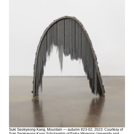
Suki Seokyeong Kang, Mountain — autumn #23-02, 2023. Courtesy of
Suki Seokyeong Kang Scholarship of Ewha Womans University and