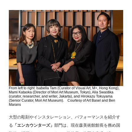
From left to right: Isabella Tam (Curator of Visual Art, M+, Hong Kong),
Mami Kataoka (Director of Mori Art Museum, Tokyo), Alia Swastika
(curator, researcher, and writer, Jakarta), and Hirokazu Tokuyama
(Senior Curator, Mori Art Museum). Courtesy of Art Basel and Ben
Marans
大型の彫刻やインスタレーション、パフォーマンスを紹介す
る
「エンカウンターズ」
部門は、現在森美術館館長を務め国