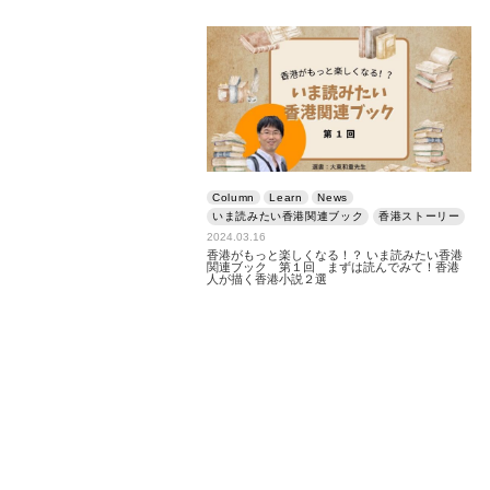
Column
Learn
News
いま読みたい香港関連ブック
香港ストーリー
2024.03.16
香港がもっと楽しくなる！？ いま読みたい香港
関連ブック 第１回 まずは読んでみて！香港
人が描く香港小説２選