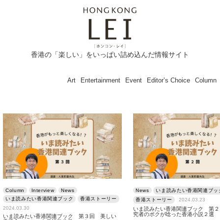
香港の「楽しい」をいっぱい詰め込んだ情報サイト
Art
Entertainment
Event
Editor’s Choice
Column
Column
Interview
News
News
いま読みたい香港関連ブッ
いま読みたい香港関連ブック
香港ストーリー
香港ストーリー
2024.03.23
2024.03.30
いま読みたい香港関連ブック 第２
究者のボクが唸った香港小説２選
いま読みたい香港関連ブック 第３回 美しい