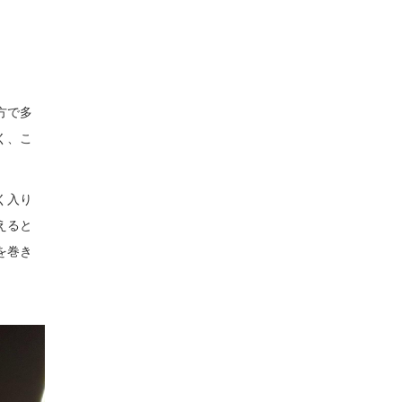
方で多
く、こ
く入り
えると
を巻き