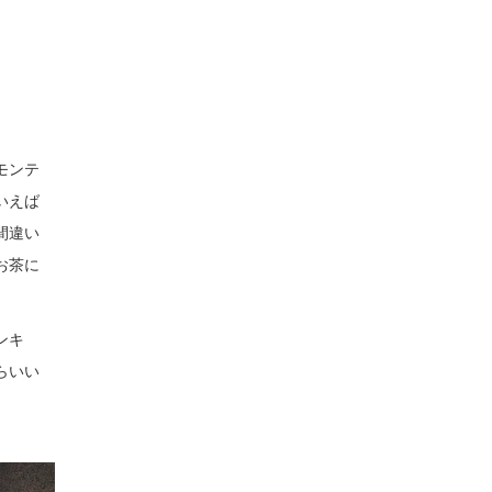
モンテ
いえば
間違い
お茶に
ンキ
らいい
。