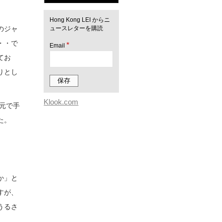
Hong Kong LEI からニ
ュースレターを購読
のジャ
・・で
*
Email
てお
りとし
Klook.com
元で手
た。
か」と
すが、
うるさ
。