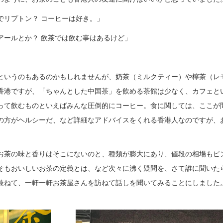
でリプトン？ コーヒーは好き。」
アールとか？ 飲茶では飲む事はあるけど」
というのもあるのかもしれませんが、奶茶（ミルクティー）や檸茶（レ
香港ですが、「ちゃんとした中国茶」を飲める茶館は少なく、カフェと
って飲むものといえばみんな圧倒的にコーヒー。食に関しては、ここが
の方がヘルシーだ、など詳細なアドバイスをくれる香港人なのですが、
お茶の味と香りはそこにないのと、種類が膨大にあり、値段の相場もピ
そもおいしいお茶の定義とは、など次々に沸く疑問を、さて誰に聞いた
兼ねて、一軒一軒お茶屋さんを訪ねて話しを聞いてみることにしました