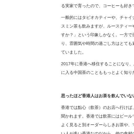
る実家で育ったので、コーヒーも好き
一般的にはタピオカティーや、チャイ
スミン茶も飲みますが、ルースティー
すか？」という印象しかなく。一方で
り、雰囲気や時間の過ごし方はとても
ていました。
2017年に香港へ移住することにな
に入る中国茶のことももっとよく知り
思ったほど香港人はお茶を飲んでいな
香港では點心（飲茶）のお店へ行けば
聞かれます。香港では飲茶にはビール
よく見ると別オーダーらしきお茶や、
い人が多い香港なのだから、他の食材