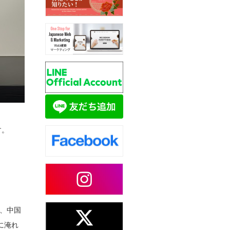
す。
、中国
に淹れ