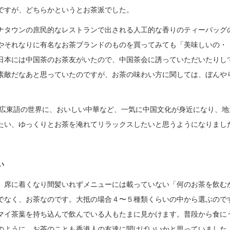
ですが、どちらかというとお茶派でした。
ナタウンの庶民的なレストランで出される人工的な香りのティーバッグ
やそれなりに有名なお茶ブランドのものを買ってみても「美味しいの・
日本には中国茶のお茶友がいたので、中国茶会に誘っていただいたりし
素敵だなあと思っていたのですが、お茶の味わい方に関しては、ぼんや
り、広東語の世界に、おいしい中華など、一気に中国文化が身近になり、地
たい、ゆっくりとお茶を淹れてリラックスしたいと思うようになりまし
い
、席に着くなり間髪いれずメニューには載っていない「何のお茶を飲む
でなく、お茶なのです。大抵の場合４〜５種類くらいの中から選ぶので
マイ茶葉を持ち込んで飲んでいる人もたまに見かけます。普段から食に
のように、お茶のことも香港人の友達に聞けばいいかと思っていました