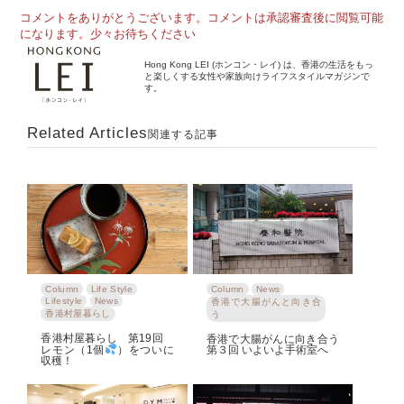
コメントをありがとうございます。コメントは承認審査後に閲覧可能
になります。少々お待ちください
Hong Kong LEI (ホンコン・レイ) は、香港の生活をもっ
と楽しくする女性や家族向けライフスタイルマガジンで
す。
Related Articles
関連する記事
Column
Life Style
Column
News
Lifestyle
News
香港で大腸がんと向き合
香港村屋暮らし
う
香港村屋暮らし 第19回
香港で大腸がんに向き合う
レモン（1個
）をついに
第３回 いよいよ手術室へ
収穫！