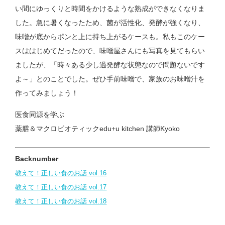
い間にゆっくりと時間をかけるような熟成ができなくなりま
した。急に暑くなったため、菌が活性化、発酵が強くなり、
味噌が底からポンと上に持ち上がるケースも。私もこのケー
スははじめてだったので、味噌屋さんにも写真を見てもらい
ましたが、「時々ある少し過発酵な状態なので問題ないです
よ～」とのことでした。ぜひ手前味噌で、家族のお味噌汁を
作ってみましょう！
医食同源を学ぶ
薬膳＆マクロビオティックedu+u kitchen 講師Kyoko
Backnumber
教えて！正しい食のお話 vol.16
教えて！正しい食のお話 vol.17
教えて！正しい食のお話 vol.18