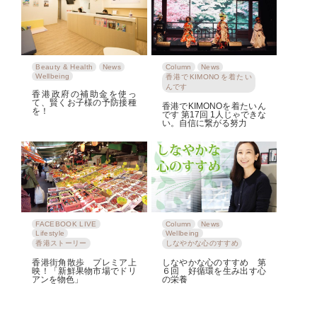
Beauty & Health
News
Column
News
Wellbeing
香港でKIMONOを着たい
んです
香港政府の補助金を使っ
て、賢くお子様の予防接種
香港でKIMONOを着たいん
を！
です 第17回 1人じゃできな
い。自信に繋がる努力
FACEBOOK LIVE
Column
News
Lifestyle
Wellbeing
香港ストーリー
しなやかな心のすすめ
香港街角散歩 プレミア上
しなやかな心のすすめ 第
映！「新鮮果物市場でドリ
６回 好循環を生み出す心
アンを物色」
の栄養