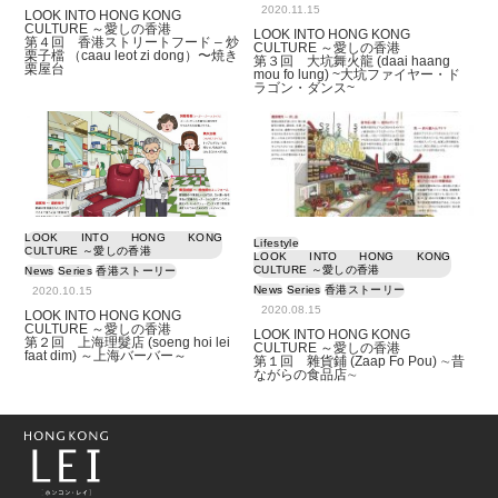
2020.11.15
LOOK INTO HONG KONG
CULTURE ～愛しの香港
LOOK INTO HONG KONG
第４回 香港ストリートフード – 炒
CULTURE ～愛しの香港
栗子檔 （caau leot zi dong）〜焼き
第３回 大坑舞火龍 (daai haang
栗屋台
mou fo lung) ~大坑ファイヤー・ド
ラゴン・ダンス~
LOOK INTO HONG KONG
Lifestyle
CULTURE ～愛しの香港
LOOK INTO HONG KONG
CULTURE ～愛しの香港
News
Series
香港ストーリー
News
Series
香港ストーリー
2020.10.15
2020.08.15
LOOK INTO HONG KONG
CULTURE ～愛しの香港
LOOK INTO HONG KONG
第２回 上海理髮店 (soeng hoi lei
CULTURE ～愛しの香港
faat dim) ～上海バーバー～
第１回 雜貨鋪 (Zaap Fo Pou) ∼昔
ながらの食品店∼