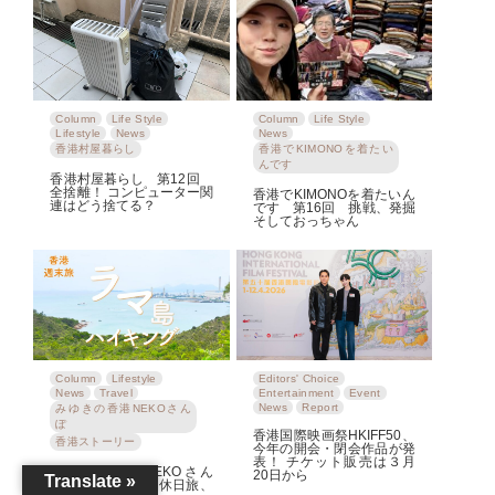
Column
Life Style
Column
Life Style
Lifestyle
News
News
香港村屋暮らし
香港でKIMONOを着たい
んです
香港村屋暮らし 第12回
全捨離！ コンピューター関
香港でKIMONOを着たいん
連はどう捨てる？
です 第16回 挑戦、発掘
そしておっちゃん
Column
Lifestyle
Editors' Choice
News
Travel
Entertainment
Event
News
Report
みゆきの香港NEKOさん
ぽ
香港国際映画祭HKIFF50、
香港ストーリー
今年の開会・閉会作品が発
表！ チケット販売は３月
みゆきの香港NEKOさん
20日から
Translate »
ぽ 第５回 香港休日旅、