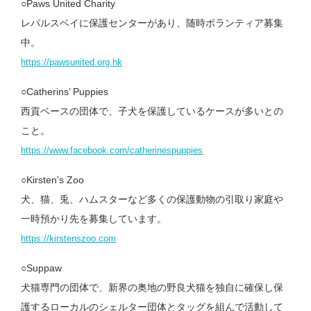
○Paws United Charity
レパルスベイに保護センターがあり、随時ボランティア募集
中。
https://pawsunited.org.hk
○Catherins’ Puppies
西貢ベースの団体で、子犬を保護しているケースが多いとの
こと。
https://www.facebook.com/catherinespuppies
○Kirsten’s Zoo
犬、猫、兎、ハムスターなど多くの保護動物の引取り家庭や
一時預かり先を募集しています。
https://kirstenszoo.com
○Suppaw
犬猫専門の団体で、新界の奥地の野良犬猫を独自に確保し保
護するローカルのシェルター団体とタッグを組んで活動して