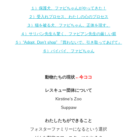
１）保護犬、ファビちゃんがやってきた！
２）受入れプロセス、わたしの心のプロセス
３）猫を被る犬、ファビちゃん。正体を現す。
４）サリバン先生も驚く、ファビアン先生の厳しい躾
５）“Adopt. Don’t shop” 『買わないで。引き取ってあげて』
６）バイバイ、ファビちゃん
動物たちの現状
←今ココ
レスキュー団体について
Kirstine’s Zoo
Suppaw
わたしたちができること
フォスターファミリーになるという選択