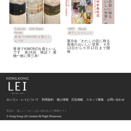
Column
Life Style
ART
News
News
終了したイベント
香港でKIMONOを着たい
展示会「わたしの目に映る
んです
香港のおいしい世界」４月
13日から５月12日まで開
香港でKIMONOを着たいん
催
です 第24回 検証！ 着
物一枚に帯三本!
ホンコン・レイについて
利用規約
個人情報
広告掲載
スタッフ募集
お問い合わせ
香港の「楽しい」をいっぱい詰め込んだ情報サイト
© Hong Kong LEI Limited All Right Reserved.