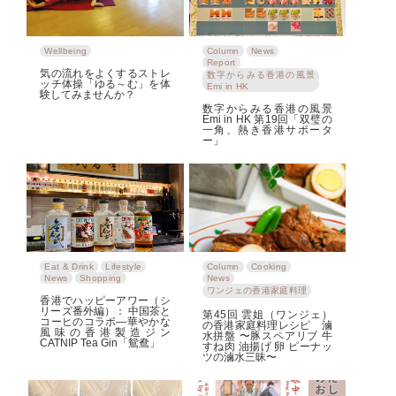
Wellbeing
Column
News
Report
気の流れをよくするストレ
数字からみる香港の風景
ッチ体操「ゆる～む」を体
Emi in HK
験してみませんか？
数字からみる香港の風景
Emi in HK 第19回「双璧の
一角、熱き香港サポータ
ー」
Eat & Drink
Lifestyle
Column
Cooking
News
Shopping
News
ワンジェの香港家庭料理
香港でハッピーアワー（シ
リーズ番外編）： 中国茶と
第45回 雲姐（ワンジェ）
コーヒのコラボ―華やかな
の香港家庭料理レシピ 滷
風味の香港製造ジン
水拼盤 〜豚スペアリブ 牛
CATNIP Tea Gin「鴛鴦」
すね肉 油揚げ 卵 ピーナッ
ツの滷水三昧〜