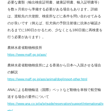
必要な書類（輸出検疫証明書、健康証明書、輸入証明書等）
を数ヶ月前から準備する必要がある場合もあります。詳細
は、渡航先の大使館、検疫所などに条件を問い合わせてみる
のが良いです（例えば、狂犬病の予防注射後に抗体が確認さ
れるまでに180日かかるため、少なくとも180日後に再検査を
行う必要があります）。
農林水産省動物検疫所
https://www.maff.go.jp/aqs/
農林水産省動物検疫所による香港から日本へ入国させる場合
の解説
https://www.maff.go.jp/aqs/animal/dog/import-other.html
ANAによる動物輸送（国際）ペットなど動物を単独で航空輸
送する場合の要件について
https://www.ana.co.jp/ja/jp/guide/reservation/support/international/p
ets/