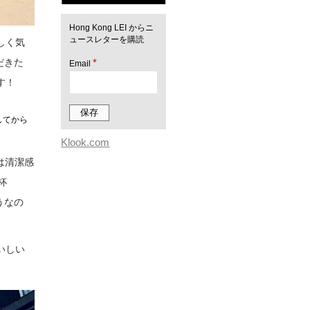
Hong Kong LEI からニ
ュースレターを購読
しく気
*
だきた
Email
す！
してから
Klook.com
店は清潔感
杯
うなの
いしい