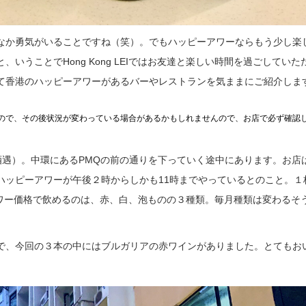
なか勇気がいることですね（笑）。でもハッピーアワーならもう少し楽
いうことでHong Kong LEIではお友達と楽しい時間を過ごしていた
て香港のハッピーアワーがあるバーやレストランを気ままにご紹介しま
ので、その後状況が変わっている場合があるかもしれませんので、お店で必ず確認
st （酒遇）。中環にあるPMQの前の通りを下っていく途中にあります。お
ハッピーアワーが午後２時からしかも11時までやっているとのこと。１
ピーアワー価格で飲めるのは、赤、白、泡ものの３種類。毎月種類は変わるそ
で、今回の３本の中にはブルガリアの赤ワインがありました。とてもお