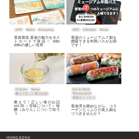
ART
News
Shopping
ART
Lifestyle
News
香港製造 香港の魅力をポス
香港のミュージアム７館を
トカードで発信！ ditto
網羅できる年間パスがお得
dittoの優しい世界
です！
Column
News
Eat & Drink
Restaurants
教えて正しい食のお話
香港ストーリー
教えて！正しい食のお話
vol.36 ～甘味について～ 味
香港湾を眺めながら、コラ
醂（みりん）について知ろ
ーゲンたっぷりの美人鍋を
う
つつきませんか？