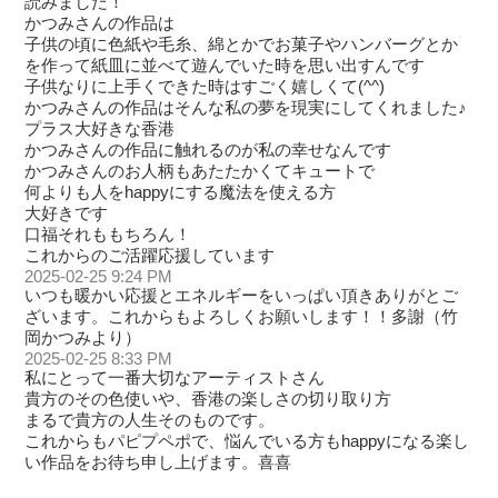
読みました！
かつみさんの作品は
子供の頃に色紙や毛糸、綿とかでお菓子やハンバーグとか
を作って紙皿に並べて遊んでいた時を思い出すんです
子供なりに上手くできた時はすごく嬉しくて(^^)
かつみさんの作品はそんな私の夢を現実にしてくれました♪
プラス大好きな香港
かつみさんの作品に触れるのが私の幸せなんです
かつみさんのお人柄もあたたかくてキュートで
何よりも人をhappyにする魔法を使える方
大好きです
口福それももちろん！
これからのご活躍応援しています
2025-02-25 9:24 PM
いつも暖かい応援とエネルギーをいっぱい頂きありがとご
ざいます。これからもよろしくお願いします！！多謝（竹
岡かつみより）
2025-02-25 8:33 PM
私にとって一番大切なアーティストさん
貴方のその色使いや、香港の楽しさの切り取り方
まるで貴方の人生そのものです。
これからもパピプペポで、悩んでいる方もhappyになる楽し
い作品をお待ち申し上げます。喜喜