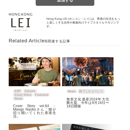
Hong Kong LEI (ホンコン・レイ) は、香港の生活をもっ
と楽しくする女性や家族向けライフスタイルマガジンで
す。
Related Articles
関連する記事
ART
Column
News
終了したイベント
Cover Story
Featured
News
無形文化遺産2024年大坑
舞火龍、今年は9月16日〜
Cover Story vol.64：
18日開催
Mango Naokoさん「猫が
切り開いてくれた香港生
活」