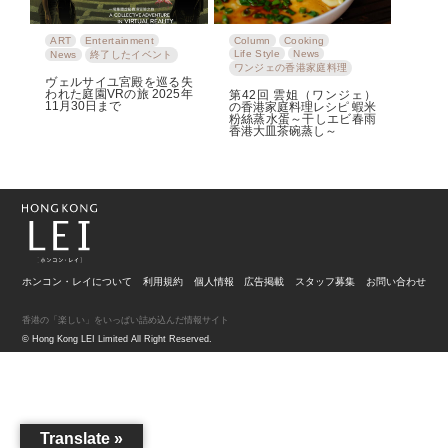
ART
Entertainment
Column
Cooking
Life Style
News
News
終了したイベント
ワンジェの香港家庭料理
ヴェルサイユ宮殿を巡る失
われた庭園VRの旅 2025年
第42回 雲姐（ワンジェ）
11月30日まで
の香港家庭料理レシピ 蝦米
粉絲蒸水蛋～干しエビ春雨
香港大皿茶碗蒸し～
ホンコン・レイについて
利用規約
個人情報
広告掲載
スタッフ募集
お問い合わせ
香港の「楽しい」をいっぱい詰め込んだ情報サイト
© Hong Kong LEI Limited All Right Reserved.
Translate »