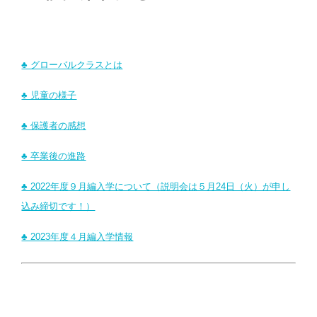
♣ グローバルクラスとは
♣ 児童の様子
♣ 保護者の感想
♣ 卒業後の進路
♣ 2022年度９月編入学について（説明会は５月24日（火）が申し
込み締切です！）
♣ 2023年度４月編入学情報