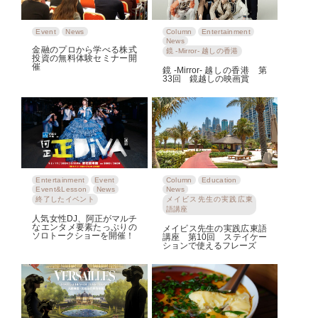
Event
News
Column
Entertainment
News
金融のプロから学べる株式
鏡 -Mirror- 越しの香港
投資の無料体験セミナー開
催
鏡 -Mirror- 越しの香港 第
33回 鏡越しの映画賞
Entertainment
Event
Column
Education
Event&Lesson
News
News
終了したイベント
メイビス先生の実践広東
語講座
人気女性DJ、阿正がマルチ
なエンタメ要素たっぷりの
メイビス先生の実践広東語
ソロトークショーを開催！
講座 第10回 ステイケー
ションで使えるフレーズ