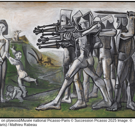
l on plywood/Musée national Picasso-Paris © Succession Picasso 2025 Image: ©
ris) / Mathieu Rabeau