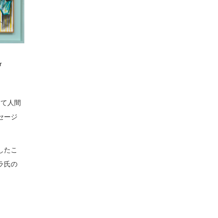
r
じて人間
セージ
したこ
ラ氏の