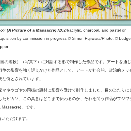
 (A Picture of a Massacre) /
2024/acrylic, charcoal, and pastel on
cquisition by commission in progress © Simon Fujiwara/Photo: © Ludge
ipper
orea（韓国の虐殺）（写真下）に対話する形で制作した作品です。アートを通
戦争の影響を強く訴えかけた作品として、アートが社会的、政治的メッ
要な例とされています。
家マネやゴヤの同様の題材に影響を受けて制作しました。目の当たりに
したピカソ、この真意はどこまで伝わるのか、それを問う作品がフジワ
of a Massacre)」です。
覧いただけます。