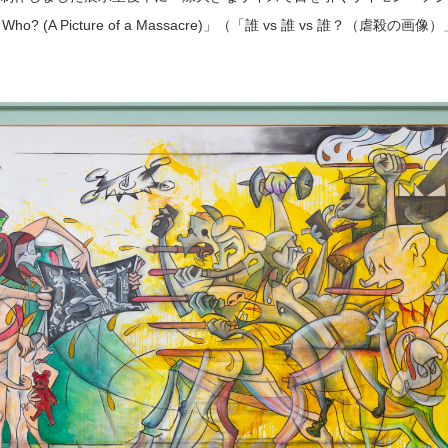
ho? (A Picture of a Massacre)」（「誰 vs 誰 vs 誰？（虐殺の画