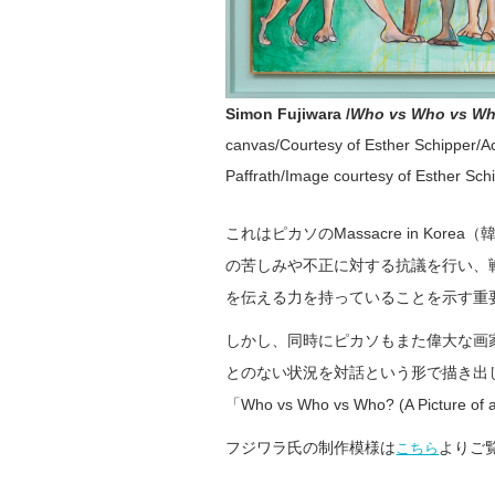
Simon Fujiwara /
Who vs Who vs Who?
canvas/Courtesy of Esther Schipper/A
Paffrath/Image courtesy of Esther Sch
これはピカソのMassacre in K
の苦しみや不正に対する抗議を行い、
を伝える力を持っていることを示す重
しかし、同時にピカソもまた偉大な画
とのない状況を対話という形で描き出
「Who vs Who vs Who? (A Picture 
フジワラ氏の制作模様は
よりご
こちら