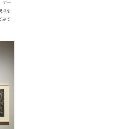
、アー
視点を
てみて