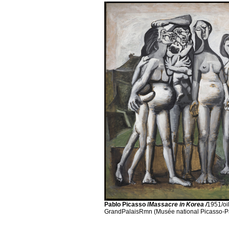
Pablo Picasso /
Massacre in Korea /
1951/oi
GrandPalaisRmn (Musée national Picasso-Pa