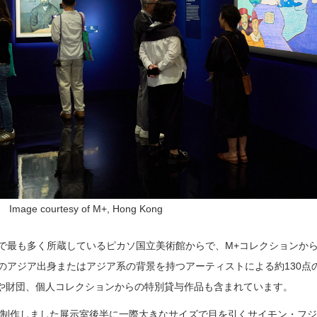
s Image courtesy of M+, Hong Kong
界で最も多く所蔵しているピカソ国立美術館からで、M+コレクションか
のアジア出身またはアジア系の背景を持つアーティストによる約130点
や財団、個人コレクションからの特別貸与作品も含まれています。
て制作しました展示室後半に一際大きなサイズで目を引くサイモン・フ