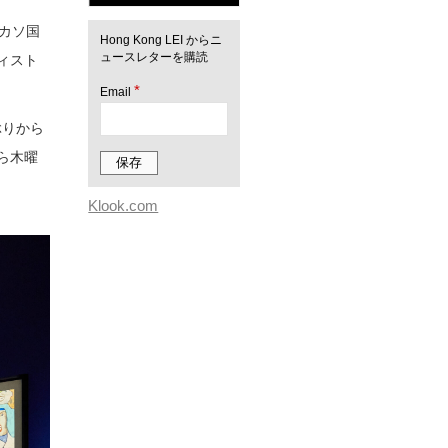
のピカソ国
Hong Kong LEI からニ
ュースレターを購読
ィスト
*
Email
ぶりから
ら木曜
Klook.com