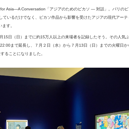
so for Asia—A Conversation「アジアのためのピカソ — 対話」。パリ
集しているだけでなく、ピカソ作品から影響を受けたアジアの現代アーテ
います。
６月15日（日）までに約15万人以上の来場者を記録したそう。その人気
22:00まで延長し、７月２日（水）から７月13日（日）までの火曜日か
延長することになりました。