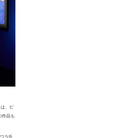
らは、ピ
の作品も
ジワラ氏