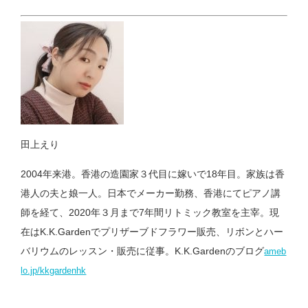
田上えり
2004年来港。香港の造園家３代目に嫁いで18年目。家族は香
港人の夫と娘一人。日本でメーカー勤務、香港にてピアノ講
師を経て、2020年３月まで7年間リトミック教室を主宰。現
在はK.K.Gardenでプリザーブドフラワー販売、リボンとハー
バリウムのレッスン・販売に従事。K.K.Gardenのブログ
ameb
lo.jp/kkgardenhk