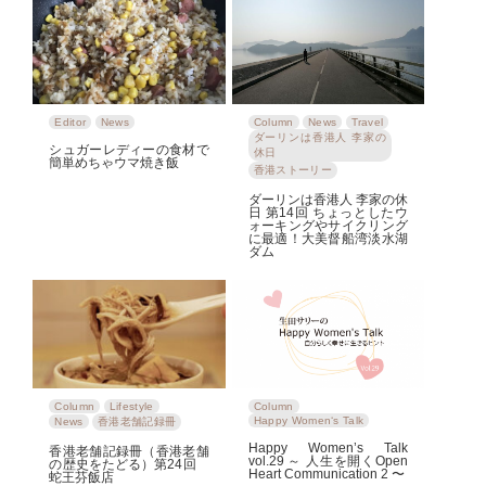
Editor
News
Column
News
Travel
ダーリンは香港人 李家の
シュガーレディーの食材で
休日
簡単めちゃウマ焼き飯
香港ストーリー
ダーリンは香港人 李家の休
日 第14回 ちょっとしたウ
ォーキングやサイクリング
に最適！大美督船湾淡水湖
ダム
Column
Lifestyle
Column
Happy Women‘s Talk
News
香港老舗記録冊
Happy Women’s Talk
香港老舗記録冊（香港老舗
vol.29 ～ 人生を開くOpen
の歴史をたどる）第24回
Heart Communication 2 〜
蛇王芬飯店