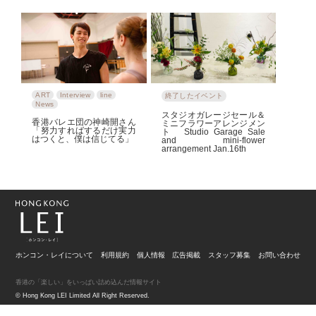
ART
Interview
line
終了したイベント
News
スタジオガレージセール＆
香港バレエ団の神崎開さん
ミニフラワーアレンジメン
「努力すればするだけ実力
ト Studio Garage Sale
はつくと、僕は信じてる」
and mini-flower
arrangement Jan.16th
ホンコン・レイについて
利用規約
個人情報
広告掲載
スタッフ募集
お問い合わせ
香港の「楽しい」をいっぱい詰め込んだ情報サイト
© Hong Kong LEI Limited All Right Reserved.