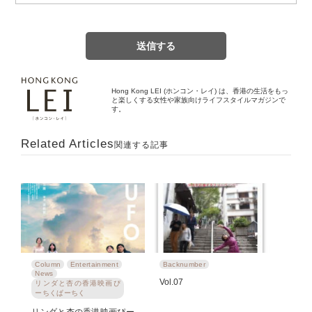
Hong Kong LEI (ホンコン・レイ) は、香港の生活をもっ
と楽しくする女性や家族向けライフスタイルマガジンで
す。
Related Articles
関連する記事
Column
Entertainment
Backnumber
News
Vol.07
リンダと杏の香港映画ぴ
ーちくぱーちく