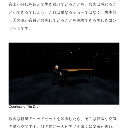
音楽が時代を超えて生き続けていることを、観客は感じるこ
とができるでしょう。これは単なるショーではなく、坂本龍
一氏の魂が音符と共鳴していることを体験できる美しきコン
サートです。
Courtesy of Tin Drum
観客は軽量のヘッドセットを装着したら、そこは静寂な空気
の漂う空間です。目の前に一人ピアノを弾く音楽家が現れ、