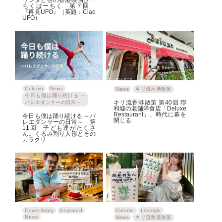
リンダと杏の香港映画ぴー
ちくぱーちく 第７回
『再見UFO』（英題：Ciao
UFO）
Column
News
News
キリ流香港散策
今日も僕は踊り続ける ～
キリ流香港散策 第40回 聯
バレエダンサーの日常～
和墟の老舗洋食店「Deluxe
Restaurant」、時代に幕を
今日も僕は踊り続ける ～バ
閉じる
レエダンサーの日常～ 第
11回 子ども達がたくさ
ん。くるみ割り人形とその
カラクリ
Cover Story
Featured
Column
Lifestyle
News
News
キリ流香港散策