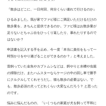
『散歩はどこに、一日何回、何分くらい連れて行けるのか』
ひるみました。我が家でファビ様にご満足いただけるだけの
散歩量を、きちんと提供できるのか。ファビ様はお散歩量が
足りないとちゃぶ台をひっくり返したり、暴れたりするので
はないか？
申請書を記入する手を止め、今一度「本当に責任をもって一
時預かりをやり遂げることができるのか？」と考えました。
昔飼っていた金魚やカブトムシなどは、餌やりと水槽や虫籠
の掃除だけ。またハムスターならケージの中の回し車で勝手
にクルクルしてくれそうだし、猫も散歩の必要はない。で
も、散歩必須の犬ってどれくらい大変なんだろう？ と思った
のです。
悩みに悩んだものの、「いくつもの家庭が犬を飼って平和に