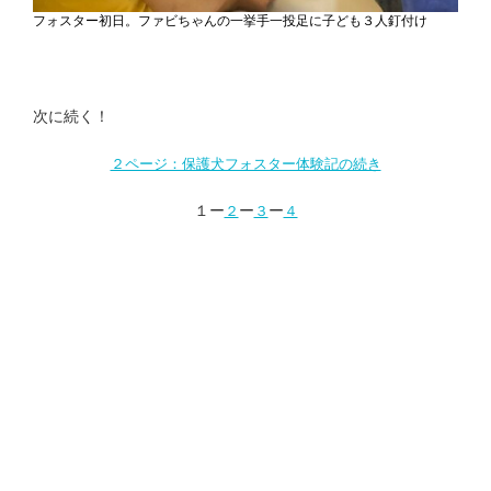
フォスター初日。ファビちゃんの一挙手一投足に子ども３人釘付け
次に続く！
２ページ：保護犬フォスター体験記の続き
１ー
ー
ー
２
３
４