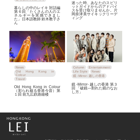
迷った時、あなたのスピリ
ットガイドからのアドバイ
暮らしの中のレイキ 対話編
スを受け取りませんか。片
第６回「たくさんの人のエ
岡奈津美サイキックリーデ
ネルギーを実感できまし
ィング
た」日本語教師 鈴木教子さ
ん
News
Column
Entertainment
Old Hong Kong in
Life Style
News
Colour
鏡 -Mirror- 越しの香港
Travel
鏡 -Mirror- 越しの香港 第３
Old Hong Kong in Colour
回 「破鏡―割れた鏡のなお
（彩られ蘇る香港今昔）第
し方」
１回 前九広鉄路鐘楼