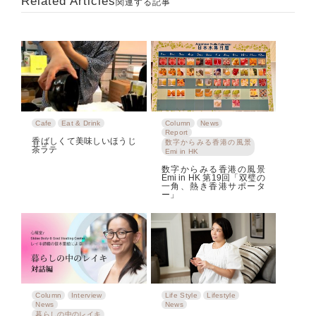
Related Articles
関連する記事
Cafe
Eat & Drink
Column
News
Report
香ばしくて美味しいほうじ
数字からみる香港の風景
茶ラテ
Emi in HK
数字からみる香港の風景
Emi in HK 第19回「双璧の
一角、熱き香港サポータ
ー」
Column
Interview
Life Style
Lifestyle
News
News
暮らしの中のレイキ