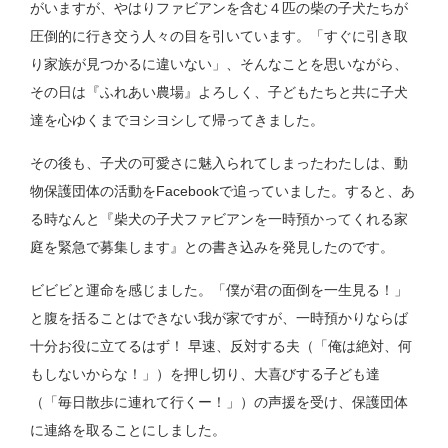
がいますが、やはりファビアンを含む４匹の柴の子犬たちが
圧倒的に行き交う人々の目を引いています。「すぐに引き取
り家族が見つかるに違いない」、そんなことを思いながら、
その日は『ふれあい農場』よろしく、子どもたちと共に子犬
達を心ゆくまでヨシヨシして帰ってきました。
その後も、子犬の可愛さに魅入られてしまったわたしは、動
物保護団体の活動をFacebookで追っていました。すると、あ
る時なんと『柴犬の子犬ファビアンを一時預かってくれる家
庭を緊急で募集します』との書き込みを発見したのです。
ビビビと運命を感じました。「僕が君の面倒を一生見る！」
と腹を括ることはできない我が家ですが、一時預かりならば
十分お役に立てるはず！ 早速、反対する夫（「俺は絶対、何
もしないからな！」）を押し切り、大喜びする子ども達
（「毎日散歩に連れて行くー！」）の声援を受け、保護団体
に連絡を取ることにしました。