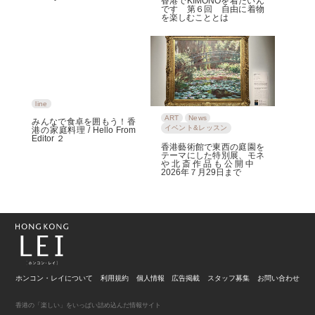
香港でKIMONOを着たいん
です 第６回 自由に着物
を楽しむこととは
line
ART
News
みんなで食卓を囲もう！香
イベント&レッスン
港の家庭料理 / Hello From
Editor ２
香港藝術館で東西の庭園を
テーマにした特別展、モネ
や北斎作品も公開中
2026年７月29日まで
ホンコン・レイについて
利用規約
個人情報
広告掲載
スタッフ募集
お問い合わせ
香港の「楽しい」をいっぱい詰め込んだ情報サイト