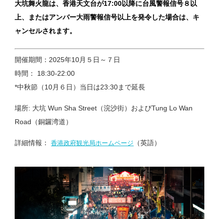
大坑舞火龍は、香港天文台が17:00以降に台風警報信号８以
上、またはアンバー大雨警報信号以上を発令した場合は、キ
ャンセルされます。
開催期間：2025年10月５日～７日
時間： 18:30-22:00
*中秋節（10月６日）当日は23:30まで延長
場所: 大坑 Wun Sha Street（浣沙街）およびTung Lo Wan
Road（銅鑼湾道）
詳細情報：
（英語）
香港政府観光局ホームページ