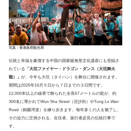
写真：香港政府観光局
伝統と幸福を象徴する中国の国家級無形文化遺産にも登録さ
れている
「大坑ファイヤー・ドラゴン・ダンス（大坑舞火
龍）」
が、今年も大坑（タイハン）を舞台に開催されます。
期間は2025年10月５日から７日までの３日間です。
12,000本以上の線香で飾られた全長67メートルの龍が、約
300名に導かれてWun Sha Street（浣沙街）やTung Lo Wan
Road（銅鑼湾道）を練り歩きます。毎年多くの人を魅了し、
その迫力に圧倒される、在住者、旅行者必見の伝統行事で
す。