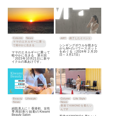
Column
News
ART
終了したイベント
マヤのエネルギーに乗っ
シンギングボウルを聴きな
て軽やかに生きる
がらM+のパワースポット
をめぐる（2024年２月20
マヤのエネルギーに乗って
日～３月17日）
軽やかに生きる 第６回
「2023年10月21日に新サ
イクルの幕あけです」
Beauty
Lifestyle
Column
Life Style
News
News
香港でKIMONOを着たい
絹肌美人に！ 香港初、女性
んです
専用顔剃り始動のKiwami
Beauty Salon