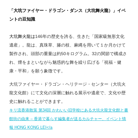
「大坑ファイヤー・ドラゴン・ダンス（大坑舞火龍）」イベ
ントの豆知識
POINT
大坑舞火龍は
146年の歴史を誇る、生きた「国家級無形文化
遺産」。
龍は、真珠草、籐の枝、麻縄を用いて１か月かけて
製作され、頭部の重量は約50キログラム。
32の関節で構成さ
れ、煙をまといながら魅惑的な舞を繰り広げる「祝福・健
康・平和」を願う象徴です。
大坑ファイヤー・ドラゴン・ヘリテージ・センター（大坑火
龍文化館）にて文化の深層に触れる展示や遺産で、文化や歴
史に触れることができます。
キリ流香港散策 第34回 かわいい旧学校にある大坑火龍文化館と書
館街の由来 – 香港で暮らす編集者が送るカルチャー、イベント情
報 HONG KONG LEI</a