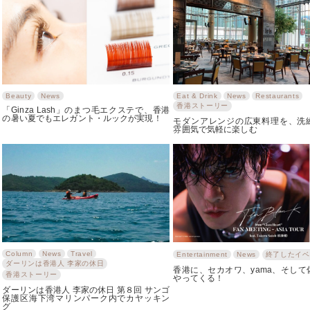
Beauty
News
Eat & Drink
News
Restaurants
香港ストーリー
「Ginza Lash」のまつ毛エクステで、香港
の暑い夏でもエレガント・ルックが実現！
モダンアレンジの広東料理を、洗
雰囲気で気軽に楽しむ
Column
News
Travel
Entertainment
News
終了したイベ
ダーリンは香港人 李家の休日
香港に、セカオワ、yama、そして
香港ストーリー
やってくる！
ダーリンは香港人 李家の休日 第８回 サンゴ
保護区海下湾マリンパーク内でカヤッキン
グ