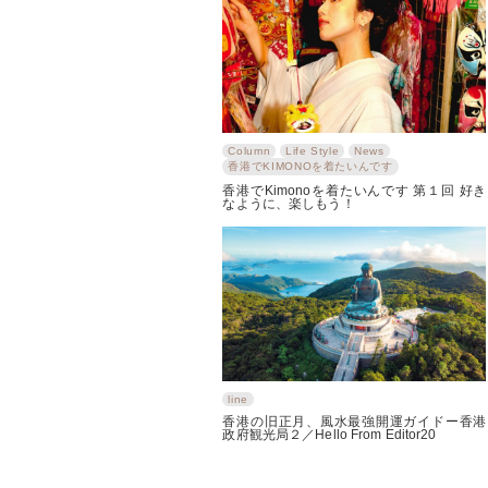
Column
Life Style
News
香港でKIMONOを着たいんです
香港でKimonoを着たいんです 第１回 好き
なように、楽しもう！
line
香港の旧正月、風水最強開運ガイドー香港
政府観光局２／Hello From Editor20