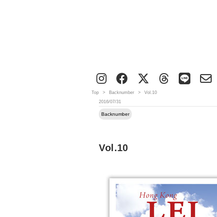
Top
>
Backnumber
>
Vol.10
2016/07/31
Backnumber
Vol.10