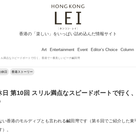
香港の「楽しい」をいっぱい詰め込んだ情報サイト
Art
Entertainment
Event
Editor’s Choice
Column
スリル満点なスピードボートで行く、香港で一番美しいビーチ鹹田灣
の休日
香港ストーリー
休日 第10回 スリル満点なスピードボートで行く
灣
ない香港のモルディブとも言われる鹹田灣です（第６回でご紹介した東
す）。