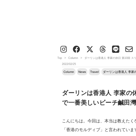
Top
>
Column
>
ダーリンは香港人 李家の休日 第10回 
2022/02/25
Column
News
Travel
ダーリンは香港人 李家
ダーリンは香港人 李家の
で一番美しいビーチ鹹田
こんにちは。今回は、本当は教えたく
「香港のモルディブ」と言われていま