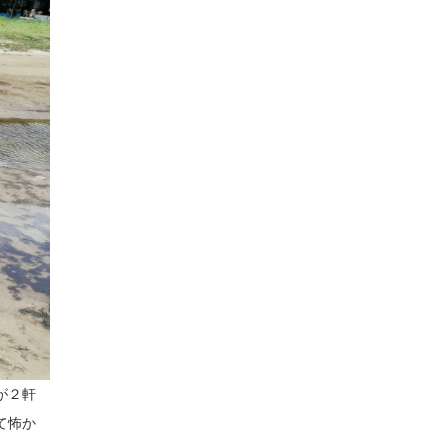
が２軒
て怖か