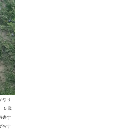
かなり
。５歳
持参す
がおす