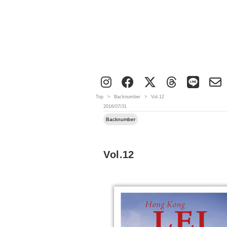
Top
>
Backnumber
>
Vol.12
2016/07/31
Backnumber
Vol.12