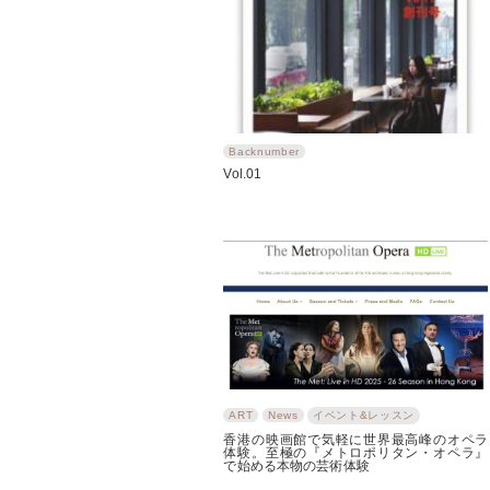
Backnumber
Vol.01
ART
News
イベント&レッスン
香港の映画館で気軽に世界最高峰のオペラ
体験。至極の『メトロポリタン・オペラ』
で始める本物の芸術体験