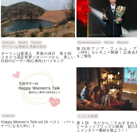
Column
News
Travel
Entertainment
News
Report
ダーリンは香港人 李家の休日
第19回アジア・フィルム・
（AFA）セレモニー開催！ 記者会
ダーリンは香港人 李家の休日 第５回
をご報告
ユネスコ認定世界ジオパークから、美しい
白砂のビーチへ初心者向けハイキング
Column
くらしの提案
Happy Women’s Talk vol.16 ベスト・パート
第１回 今だからこそおすすめ
ナーになるために １
と〜ネットフリックス映画 質の
ュメンタリー番組を観よう！！