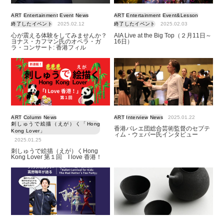
ART
Entertainment
Event
News
ART
Entertainment
Event&Lesson
終了したイベント
2025.02.12
終了したイベント
2025.02.03
心が震える体験をしてみませんか？
AIA Live at the Big Top（２月11日～
ヨナス・カフマン氏のオペラ・ガ
16日）
ラ・コンサート: 香港フィル
ART
Column
News
ART
Interview
News
2025.01.22
刺しゅうで絵描（えが）く「Hong
香港バレエ団総合芸術監督のセプテ
Kong Lover」
ィム・ウェバー氏インタビュー
2025.01.25
刺しゅうで絵描（えが）くHong
Kong Lover 第１回 I love 香港！