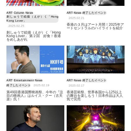
ART
Column
News
ART
News
終了したイベント
刺しゅうで絵描（えが）く「Hong
2025.02.21
Kong Lover」
香港の３月はアート月間！2025年ア
2025.02.25
ートセントラルのハイライトを紹介
刺しゅうで絵描（えが）く「Hong
Kong Lover」 第２回 好食！香港
をめしあがれ
ART
Entertainment
News
ART
News
終了したイベント
終了したイベント
2025.02.19
2025.02.17
第49回香港国際映画祭、今年の『注
香港芸術祭、世界各国から125以上
目の映画人』はルイス・クー（古天
の舞台を楽しもう！日本作品は大人
楽）氏！
気で完売