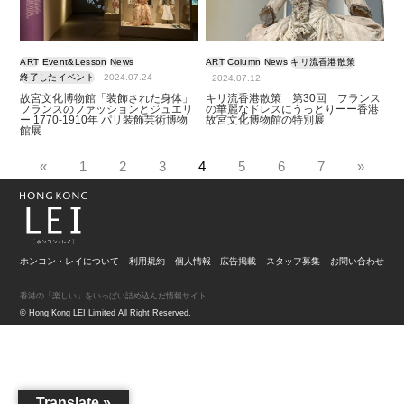
ART
Event&Lesson
News
ART
Column
News
キリ流香港散策
終了したイベント
2024.07.24
2024.07.12
故宮文化博物館「装飾された身体」
キリ流香港散策 第30回 フランス
フランスのファッションとジュエリ
の華麗なドレスにうっとりーー香港
ー 1770-1910年 パリ装飾芸術博物
故宮文化博物館の特別展
館展
«
1
2
3
4
5
6
7
»
ホンコン・レイについて
利用規約
個人情報
広告掲載
スタッフ募集
お問い合わせ
香港の「楽しい」をいっぱい詰め込んだ情報サイト
© Hong Kong LEI Limited All Right Reserved.
Translate »