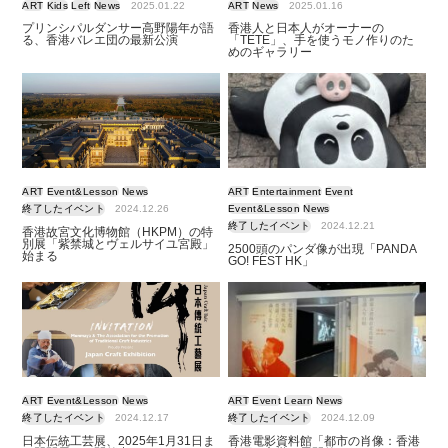
ART
Kids
Left
News
2025.01.22
ART
News
2025.01.16
プリンシパルダンサー高野陽年が語
香港人と日本人がオーナーの
る、香港バレエ団の最新公演
「TETE」、手を使うモノ作りのた
めのギャラリー
ART
Event&Lesson
News
ART
Entertainment
Event
終了したイベント
2024.12.26
Event&Lesson
News
終了したイベント
2024.12.21
香港故宮文化博物館（HKPM）の特
別展「紫禁城とヴェルサイユ宮殿」
2500頭のパンダ像が出現「PANDA
始まる
GO! FEST HK」
ART
Event&Lesson
News
ART
Event
Learn
News
終了したイベント
2024.12.17
終了したイベント
2024.12.09
日本伝統工芸展、2025年1月31日ま
香港電影資料館「都市の肖像：香港