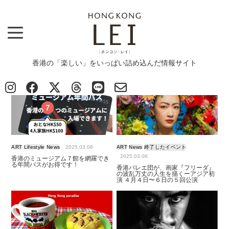
香港の「楽しい」をいっぱい詰め込んだ情報サイト
Top
>
ART
ART
ART
Lifestyle
News
2025.03.08
ART
News
終了したイベント
2025.03.06
香港のミュージアム７館を網羅でき
る年間パスがお得です！
香港バレエ団が、画家『フリーダ』
の波乱万丈の人生を描くーアジア初
演 ４月４日〜６日の５回公演