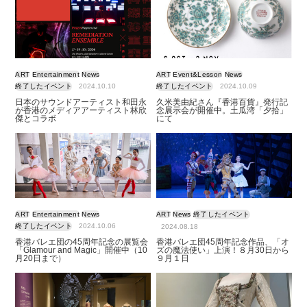
ART
Entertainment
News
ART
Event&Lesson
News
終了したイベント
2024.10.10
終了したイベント
2024.10.09
日本のサウンドアーティスト和田永
久米美由紀さん『香港百貨』発行記
が香港のメディアアーティスト林欣
念展示会が開催中。土瓜湾「夕拾」
傑とコラボ
にて
ART
Entertainment
News
ART
News
終了したイベント
終了したイベント
2024.10.06
2024.08.18
香港バレエ団の45周年記念の展覧会
香港バレエ団45周年記念作品、「オ
「Glamour and Magic」開催中（10
ズの魔法使い」上演！８月30日から
月20日まで）
９月１日