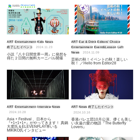
ART
Entertainment
Kids
News
ART
Eat & Drink
Editors' Choice
終了したイベント
2024.11.23
Entertainment
Event&Lesson
Left
News
2024.11.09
小説『八十日間世界一周』に発想を
得た２日間の無料カーニバル開催
芸術の秋！イベントの秋！楽しい
秋！ ／Hello from Editor28
ART
Entertainment
Interview
News
ART
News
終了したイベント
2024.10.28
2024.10.16
Asia + Festival 、日本から
香港バレエ団10月公演、儚くも美し
『+1+1+1+』がやってきます！ 真鍋
い永遠の愛の物語『The Butterfly
大度氏＆ELEVENPLAY率いる
Lovers』
MIKIKO氏インタビュー