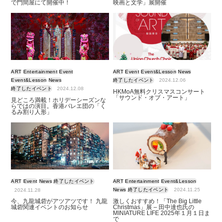
で門間屋にて開催中！
映画と文学」展開催
ART
Entertainment
Event
ART
Event
Event&Lesson
News
Event&Lesson
News
終了したイベント
2024.12.06
終了したイベント
2024.12.08
HKMoA無料クリスマスコンサート
「サウンド・オブ・アート」
見どころ満載！ホリデーシーズンな
らではの演目。香港バレエ団の「く
るみ割り人形」
ART
Event
News
終了したイベント
ART
Entertainment
Event&Lesson
News
終了したイベント
2024.11.25
2024.11.28
今、九龍城砦がアツアツです！ 九龍
激しくおすすめ！「The Big Little
城砦関連イベントのお知らせ
Christmas」展 – 田中達也氏の
MINIATURE LIFE 2025年１月１日ま
で