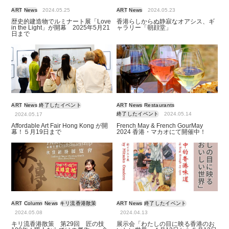
ART
News
2024.05.25
ART
News
2024.05.23
歴史的建造物でルミナート展「Love
香港らしからぬ静寂なオアシス、ギ
in the Light」が開幕 2025年5月21
ャラリー「朝顔堂」
日まで
ART
News
終了したイベント
ART
News
Restaurants
終了したイベント
2024.05.14
2024.05.17
Affordable Art Fair Hong Kong が開
French May & French GourMay
幕！５月19日まで
2024 香港・マカオにて開催中！
ART
Column
News
キリ流香港散策
ART
News
終了したイベント
2024.05.08
2024.04.13
キリ流香港散策 第29回 匠の技
展示会「わたしの目に映る香港のお