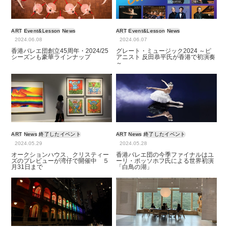
ART
Event&Lesson
News
ART
Event&Lesson
News
2024.06.08
2024.06.07
香港バレエ団創立45周年・2024/25
グレート・ミュージック2024 ～ピ
シーズンも豪華ラインナップ
アニスト 反田恭平氏が香港で初演奏
～
ART
News
終了したイベント
ART
News
終了したイベント
2024.05.29
2024.05.28
オークションハウス、クリスティー
香港バレエ団の今季ファイナルはユ
ズのプレビューが湾仔で開催中 ５
ーリ・ポッソホフ氏による世界初演
月31日まで
「白鳥の湖」