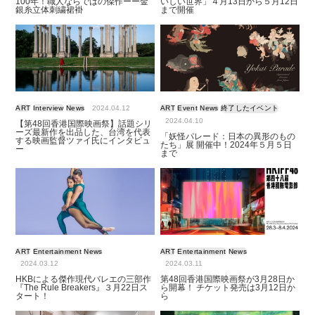
100年！職人ならではの傑作ーー金
いしい世界」４月13日から５月12日
銀糸立体刺繍裙褂
まで開催
ART
Interview
News
2024.04.12
ART
Event
News
終了したイベント
2024.04.10
【第48回香港国際映画祭】話題シリ
ーズ最新作を出品した、台湾を代表
「妖怪パレード：日本の異形のもの
する映画監督ツァイ氏にインタビュ
たち」展 開催中！2024年５月５日
ー
まで
ART
Entertainment
News
ART
Entertainment
News
2024.03.12
2024.03.11
HKBによる傑作現代バレエの三部作
第48回香港国際映画祭が3月28日か
『The Rule Breakers』３月22日ス
ら開幕！ チケット発売は3月12日か
タート！
ら