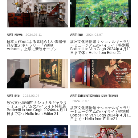
ART
News
2024.03.11
ART
line
2024.03.07
日本人作家による素晴らしい陶器作
故宮文化博物館 ナショナルギャラリ
品が並ぶギャラリー「Waka
ーミュージアムのハイライト特別展
Artisans」上環に新装オープン
Botticelli to Van Gogh 2024年４月11
日まで③：Hello from Editor21
ART
line
2024.03.07
ART
Editors' Choice
Left
Travel
2024.03.07
故宮文化博物館 ナショナルギャラリ
ーミュージアムのハイライト特別展
故宮文化博物館 ナショナルギャラリ
Botticelli to Van Gogh 2024年４月11
ーミュージアムのハイライト特別展
日まで②：Hello from Editor 21
Botticelli to Van Gogh 2024年４月11
日まで：Hello from Editor21