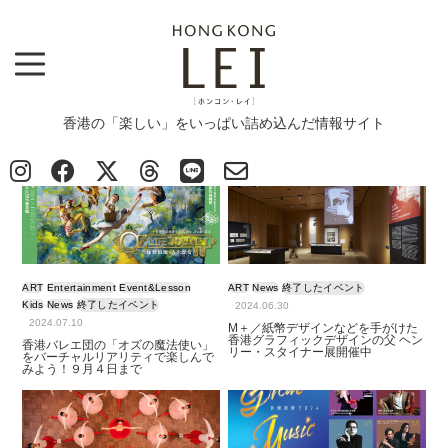
香港の「楽しい」をいっぱい詰め込んだ情報サイト
Top
>
ART
ART
ART
Entertainment
Event&Lesson
ART
News
終了したイベント
Kids
News
終了したイベント
2024.06.30
2024.07.10
M＋／紙幣デザインなどを手がけた
香港グラフィックデザインの父 ヘン
香港バレエ団の「オズの魔法使い」
リー・スタイナー展開催中
をバーチャルリアリティで楽しんで
みよう！９月４日まで