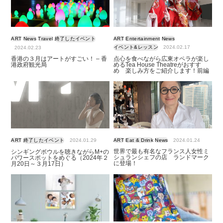
ART
News
Travel
終了したイベント
ART
Entertainment
News
イベント&レッスン
2024.02.17
2024.02.23
香港の３月はアートがすごい！ – 香
点心を食べながら広東オペラが楽し
港政府観光局
めるTea House Theatreがおすす
め 楽しみ方をご紹介します！前編
ART
終了したイベント
2024.01.29
ART
Eat & Drink
News
2024.01.24
世界で最も有名なフランス人女性ミ
シンギングボウルを聴きながらM+の
シュランシェフの店 ランドマーク
パワースポットをめぐる（2024年２
に登場！
月20日～３月17日）