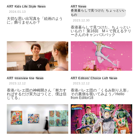
ART
Kids
Life Style
News
ART
News
香港暮らしで見つけた ちょっといい
2024.01.13
もの
大切な思い出写真を「絵画のよう
2023.12.30
に」飾りませんか？
香港暮らしで見つけた、ちょっとい
いもの！ 第16回 M＋で買えるテリ
ーさんのキャンバスバック
ART
Interview
line
News
ART
Editors' Choice
Left
News
2023.12.12
2023.12.12
香港バレエ団の神崎開さん「努力す
香港バレエ団の「くるみ割り人形」
ればするだけ実力はつくと、僕は信
その裏側を覗いてみよう／Hello
じてる」
from Editor18