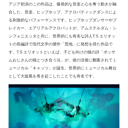
アジア初演のこの作品は、爆発的な音楽と心を奪う動きが融
合した、音楽、ヒップホップ、アクロバティックダンスによ
る刺激的なパフォーマンスです。ヒップホップダンサーやブ
レイカー、エアリアルアクロバットが、アムステルダム・シ
ンフォニエッタと共に、世界的にも有名な詩人T.S エリオッ
トの長編詩で現代文学の傑作「荒地」に発想を得た作品で
す。T.S エリオットといえば、子ども向けの猫の詩「ポッサ
ムおじさんの猫とつき合う法」が、彼の没後に翻案されてミ
ュージカル「キャッツ」が誕生。世界的にミュージカル舞台
として大旋風を巻き起こしたことでも有名です。