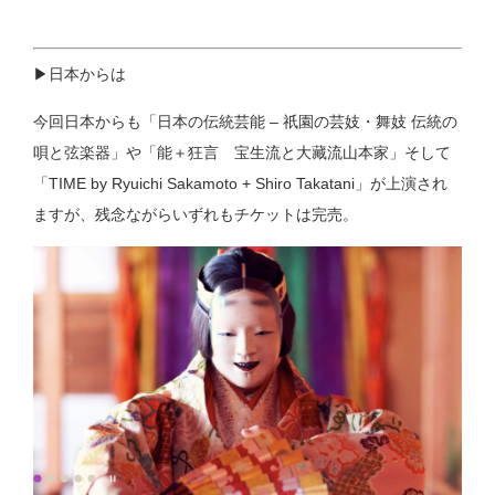
▶︎日本からは
今回日本からも「日本の伝統芸能 – 祇園の芸妓・舞妓 伝統の
唄と弦楽器」や「能＋狂言 宝生流と大藏流山本家」そして
「TIME by Ryuichi Sakamoto + Shiro Takatani」が上演され
ますが、残念ながらいずれもチケットは完売。