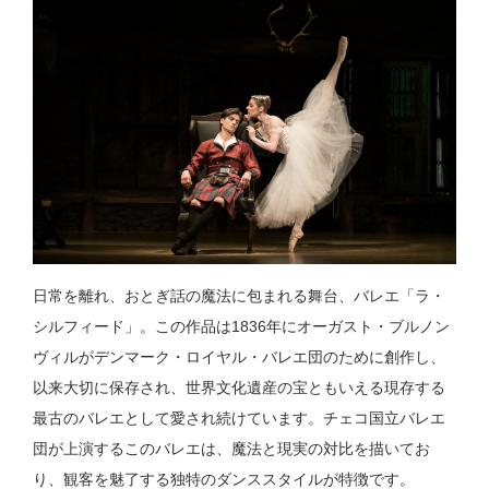
日常を離れ、おとぎ話の魔法に包まれる舞台、バレエ「ラ・
シルフィード」。この作品は1836年にオーガスト・ブルノン
ヴィルがデンマーク・ロイヤル・バレエ団のために創作し、
以来大切に保存され、世界文化遺産の宝ともいえる現存する
最古のバレエとして愛され続けています。チェコ国立バレエ
団が上演するこのバレエは、魔法と現実の対比を描いてお
り、観客を魅了する独特のダンススタイルが特徴です。