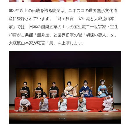
600年以上の伝統を誇る能楽は、ユネスコの世界無形文化遺
産に登録されています。「能＋狂言 宝生流と大藏流山本
家」では、日本の能楽五家の１つの宝生流二十世宗家・宝生
和房が古典能「船弁慶」と世界初演の能「胡蝶の恋人」を、
大蔵流山本家が狂言「梟」を上演します。