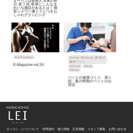
ダーリンは香港人 李家の休
日 第７回 香港にこんなき
れいな施設があるとは！ 個
室シャワー兼トイレつきお
しゃれグランピング
Backnumber
Animal Wellness 動物の
健康づくり
E-Magazine vol.24
Column
News
Others
ペットの健康づくり 第１
回 夏の時期のペットのお
世話
ホンコン・レイについて
利用規約
個人情報
広告掲載
スタッフ募集
お問い合わせ