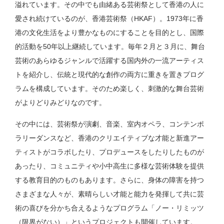
溢れています。その中でも由緒ある芸術祭として香港の人に
愛され続けているのが、香港芸術祭（HKAF）。1973年に香
港の文化生活をより豊かなものにすることを目的とし、国際
的活動を50年以上継続しています。毎年２月と３月に、舞台
芸術のあらゆるジャンルで活躍する国内外の一流アーティス
トを紹介し、伝統と現代的な創作の両方に重きを置きプログ
ラムを構成しています。そのため楽しく、刺激的な舞台芸術
がよりどりみどりなのです。
その中には、芸術祭が演劇、音楽、室内オペラ、コンテンポ
ラリーダンスなど、香港のクリエイティブな才能と新進アー
ティストがコラボしたり、プロデュースをしたりしたものが
あったり、コミュニティや小中高生に多様な芸術体験を提供
する教育目的のものもあります。さらに、身体の障害を持つ
さまざまな人々が、素晴らしい才能と能力を発揮して共に芸
術の喜びを分かち合えるようなプログラム「ノー・リミッツ
（限界がない）」というプロジェクトも開催しています。