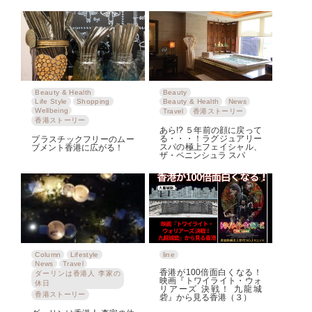
Beauty & Health
Beauty
Life Style
Shopping
Beauty & Health
News
Wellbeing
Travel
香港ストーリー
香港ストーリー
あら!? ５年前の顔に戻って
る・・・！ラグジュアリー
プラスチックフリーのムー
スパの極上フェイシャル、
ブメント香港に広がる！
ザ・ペニンシュラ スパ
Column
Lifestyle
line
News
Travel
香港が100倍面白くなる！
ダーリンは香港人 李家の
映画『トワイライト・ウォ
休日
リアーズ 決戦！ 九龍城
香港ストーリー
砦』から見る香港（３）