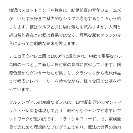
物語はスコットランドを舞台に、結婚前夜の青年ジェームズ
が、いたずら好きで魅力的なシルフに恋をするところから始
まります。彼はシルフと共に駆け落ちを試みますが、人間と
超自然的存在との愛は容易ではなく、邪悪な魔女マッジの介
入によって悲劇的な結末を迎えます。
チェコ国立バレエ団は1883年に設立され、中欧で重要なバレ
エ団の一つとして新しい振付家の育成に貢献しています。国
際色豊かなダンサーたちが集まり、クラシックから現代作品
まで幅広いレパートリーを持ちながら、様々な国で公演を行
っています。
ブルノンヴィルの精緻なダンスは、19世紀初頭のロマンティ
ック・バレエを体現しており、軽やかなジャンプや素早いフ
ットワークが魅力的です。「ラ・シルフィード」は、家族全
員で楽しめる理想的なプログラムであり、魔法の世界の魅力