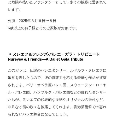
と危険を描いたファンタジーとして、多くの観客に愛されて
います。
公演：2025年３月６日〜８日
6歳以上のお子様とそのご家族が対象です。
ヌレエフ＆フレンズ-バレエ・ガラ・トリビュート
Nureyev & Friends—A Ballet Gala Tribute
このガラは、伝説のバレエダンサー、ルドルフ・ヌレエフに
敬意を表したもので、彼の影響力を称える豪華な作品が披露
されます。パリ・オペラ座バレエ団、スウェーデン・ロイヤ
ル・バレエ団、ハンブルク・バレエ団などの優れたダンサー
たちが、ヌレエフの代表的な役柄やオリジナルの振付など、
非凡な才能の数々を披露してくれます。香港芸術祭での忘れ
られないバレエ舞台になるでしょう。