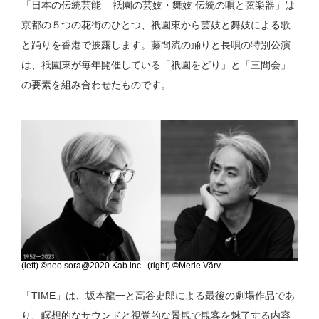
「日本の伝統芸能 – 祇園の芸妓・舞妓 伝統の唄と弦楽器」は
京都の５つの花街のひとつ、祇園東から芸妓と舞妓による歌
と踊りを香港で披露します。藤間流の踊りと長唄の特別公演
は、祇園東が毎年開催している「祇園をどり」と「三間会」
の要素を組み合わせたものです。
(left)
©
neo sora@2020 Kab.inc. (right)
©
Merle Värv
「TIME」は、坂本龍一と高谷史郎による最後の劇場作品であ
り、瞑想的なサウンドと視覚的な景観で観客を魅了する内容