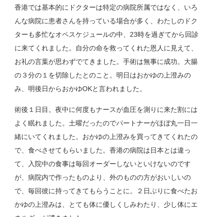
香港では基本的にドクターは特定の病院所属ではなく、いろ
んな病院に患者さんを持っている場合が多く、わたしのドク
ターも多忙なオペスケジュールの中、23時を過ぎてから回診
に来てくれました。自分の命を救ってくれた恩人に見えて、
お礼の言葉が思わずでてきました。手術は無事に成功。大腸
の３分の１を切除したとのこと。明日はおかゆの上澄みの
み、明後日からおかゆOKと言われました。
術後１日目。夜中に何度もナースが血圧を測りに来た割には
よく眠れました。土曜だったのでパートナーがほぼ丸一日一
緒にいてくれました。おかゆの上澄みを買ってきてくれたの
で、食べさせてもらいました。香港の病院は日本とは違っ
て、入院中の食事は毎回オーダーしないといけないのです
が、病院内で作ったものより、外のものの方がおいしいの
で、毎回彼に持ってきてもらうことに。２日ぶりに食べたお
かゆの上澄みは、とても体に優しくしみわたり、少し体にエ