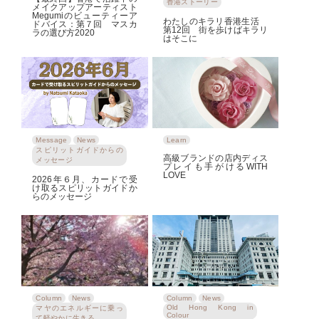
香港ストーリー
メイクアップアーティスト
Megumiのビューティーア
わたしのキラリ香港生活
ドバイス：第７回 マスカ
第12回 街を歩けばキラリ
ラの選び方2020
はそこに
Message
News
Learn
スピリットガイドからの
高級ブランドの店内ディス
メッセージ
プレイも手がけるWITH
LOVE
2026年６月、カードで受
け取るスピリットガイドか
らのメッセージ
Column
News
Column
News
Old Hong Kong in
マヤのエネルギーに乗っ
Colour
て軽やかに生きる