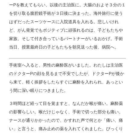
ーPを教えてもらい、以後の主治医に。大腸のおよそ３分の１
を切り取る腹腔鏡手術が３日後に決まった。海外旅行に使う
はずだったスーツケースに入院道具を入れる。悲しいけれ
ど、がん発覚でもポジティブに頑張れるのは、子どもたちや
家族、そして付き合っているパートナーがいるおかげ。手術
当日、授業最終日の子どもたちを朝見送った後、病院へ。
手術室へ入ると、男性の麻酔医がいました。わたしは主治医
のドクターPの顔を見るまで不安でしたが、ドクターPが後か
ら来て、軽く挨拶をしたらすぐに麻酔を入れられ、あっとい
う間に深い眠りにつきました。
３時間ほど経って目を覚ますと、なんだか喉が痛い。麻酔薬
の影響らしい。喉だけじゃなく、手術で切った部分も痛い。
ナースが通りかかったので、かすれた声で何とか「痛い、痛
い」と言うと、痛み止めの薬を入れてくれました。びっくり