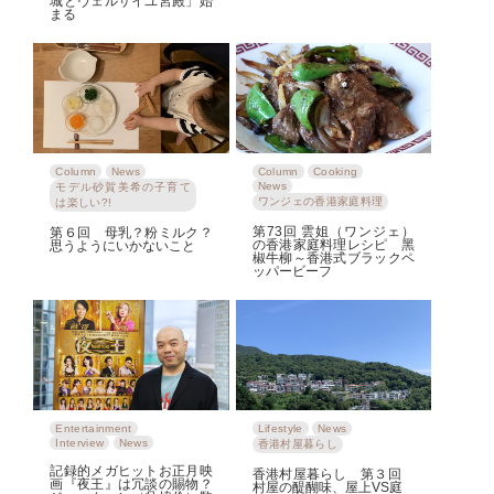
城とヴェルサイユ宮殿」始
まる
Column
News
Column
Cooking
News
モデル砂賀美希の子育て
ワンジェの香港家庭料理
は楽しい?!
第73回 雲姐（ワンジェ）
第６回 母乳？粉ミルク？
の香港家庭料理レシピ 黑
思うようにいかないこと
椒牛柳～香港式ブラックペ
ッパービーフ
Entertainment
Lifestyle
News
Interview
News
香港村屋暮らし
記録的メガヒットお正月映
香港村屋暮らし 第３回
画『夜王』は冗談の賜物？
村屋の醍醐味、屋上VS庭