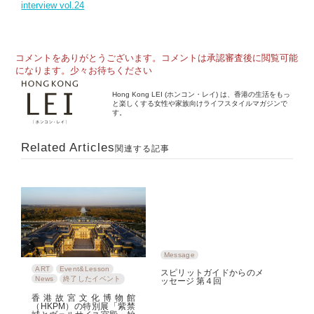
interview vol.24
コメントをありがとうございます。コメントは承認審査後に閲覧可能
になります。少々お待ちください
Hong Kong LEI (ホンコン・レイ) は、香港の生活をもっ
と楽しくする女性や家族向けライフスタイルマガジンで
す。
Related Articles
関連する記事
Message
ART
Event&Lesson
スピリットガイドからのメ
News
終了したイベント
ッセージ 第４回
香港故宮文化博物館
（HKPM）の特別展「紫禁