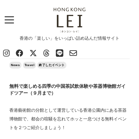
香港の「楽しい」をいっぱい詰め込んだ情報サイト
Top
>
News
>
無料で楽しめる四季の中国茶試飲体験や茶器博物館ガイドツアー（９月まで）
2025/06/12
News
Travel
終了したイベント
無料で楽しめる四季の中国茶試飲体験や茶器博物館ガイ
ドツアー（９月まで）
香港藝術館の分館として運営している香港公園内にある茶器
博物館で、都会の喧騒を忘れてホッと一息つける無料イベン
トを２つご紹介しましょう！