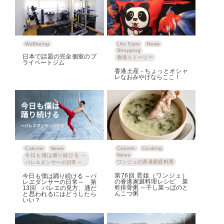
Wellbeing
Life Style
News
Shopping
日本で話題の完全個室のプ
香港ストーリー
ライペートジム
香港土産 ‐ ちょっとオシャ
レなおみやげならここ！
Column
News
Column
Cooking
News
今日も僕は踊り続ける ～
ワンジェの香港家庭料理
バレエダンサーの日常～
第76回 雲姐（ワンジェ）
今日も僕は踊り続ける ～バ
の香港家庭料理レシピ 菜
レエダンサーの日常～ 第
乾排骨粥 ～干し菜っぱのと
13回 バレエの見方、通だ
んこつ粥
と思われるにはどうしたら
いい？