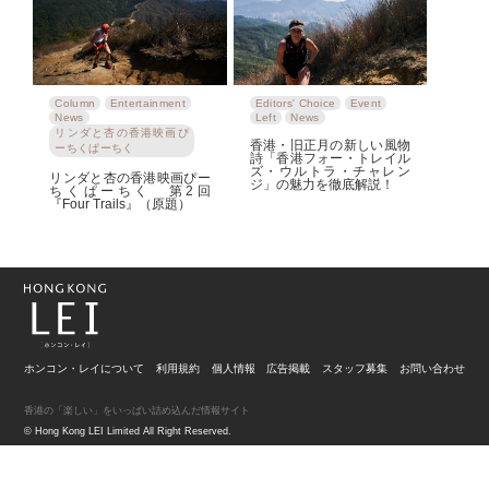
Column
Entertainment
Editors' Choice
Event
News
Left
News
リンダと杏の香港映画ぴ
香港・旧正月の新しい風物
ーちくぱーちく
詩「香港フォー・トレイル
ズ・ウルトラ・チャレン
リンダと杏の香港映画ぴー
ジ」の魅力を徹底解説！
ちくぱーちく 第2回
『Four Trails』（原題）
ホンコン・レイについて
利用規約
個人情報
広告掲載
スタッフ募集
お問い合わせ
香港の「楽しい」をいっぱい詰め込んだ情報サイト
© Hong Kong LEI Limited All Right Reserved.