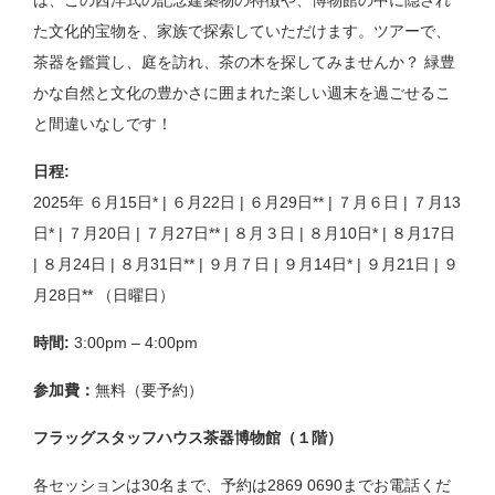
は、この西洋式の記念建築物の特徴や、博物館の中に隠され
た文化的宝物を、家族で探索していただけます。ツアーで、
茶器を鑑賞し、庭を訪れ、茶の木を探してみませんか？ 緑豊
かな自然と文化の豊かさに囲まれた楽しい週末を過ごせるこ
と間違いなしです！
日程:
2025年 ６月15日* | ６月22日 | ６月29日** | ７月６日 | ７月13
日* | ７月20日 | ７月27日** | ８月３日 | ８月10日* | ８月17日
| ８月24日 | ８月31日** | ９月７日 | ９月14日* | ９月21日 | ９
月28日** （日曜日）
時間:
3:00pm – 4:00pm
参加費：
無料（要予約）
フラッグスタッフハウス茶器博物館（１階）
各セッションは30名まで、予約は2869 0690までお電話くだ