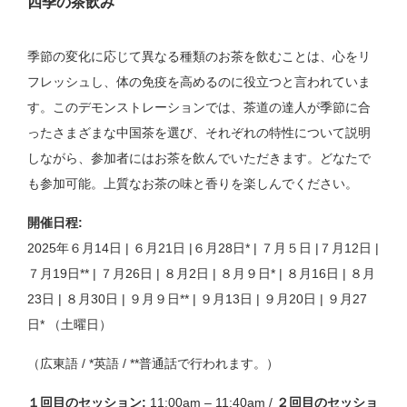
四季の茶飲み
季節の変化に応じて異なる種類のお茶を飲むことは、心をリ
フレッシュし、体の免疫を高めるのに役立つと言われていま
す。このデモンストレーションでは、茶道の達人が季節に合
ったさまざまな中国茶を選び、それぞれの特性について説明
しながら、参加者にはお茶を飲んでいただきます。どなたで
も参加可能。上質なお茶の味と香りを楽しんでください。
開催日程:
2025年６月14日 | ６月21日 |６月28日* | ７月５日 |７月12日 |
７月19日** | ７月26日 | ８月2日 | ８月９日* | ８月16日 | ８月
23日 | ８月30日 | ９月９日** | ９月13日 | ９月20日 | ９月27
日* （土曜日）
（広東語 / *英語 / **普通話で行われます。）
１回目のセッション:
11:00am – 11:40am /
２回目のセッショ