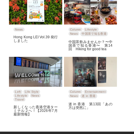
News
Column
Lifestyle
News
中国茶で知る香港
Hong Kong LEI Vol.39 発行
しました
中国茶飲みませんか？〜中
国茶で知る香港〜 第14
回 Hiking for good tea
Left
Life Style
Column
Entertainment
Lifestyle
News
News
迷 in 香港
Travel
迷 in 香港 第13回「あの
新しくなった香港空港ター
方は突然に」
ミナル２へ！【2026年7月
最新情報】