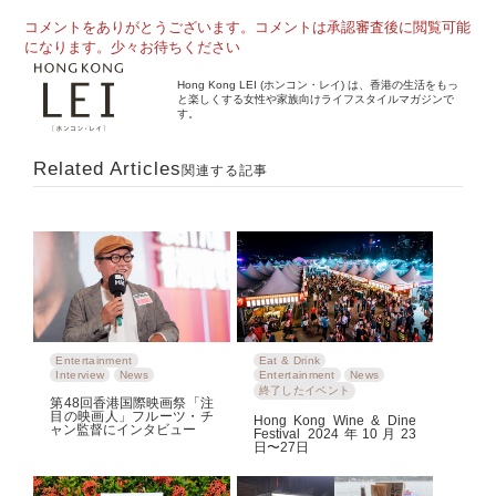
コメントをありがとうございます。コメントは承認審査後に閲覧可能
になります。少々お待ちください
Hong Kong LEI (ホンコン・レイ) は、香港の生活をもっ
と楽しくする女性や家族向けライフスタイルマガジンで
す。
Related Articles
関連する記事
Entertainment
Eat & Drink
Interview
News
Entertainment
News
終了したイベント
第48回香港国際映画祭「注
目の映画人」フルーツ・チ
Hong Kong Wine & Dine
ャン監督にインタビュー
Festival 2024年10月23
日〜27日