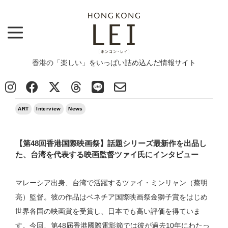
香港の「楽しい」をいっぱい詰め込んだ情報サイト
Top
>
ART
>
【第48回香港国際映画祭】話題シリーズ最新作を出品した、台湾を代表する映画監督ツァイ氏に
インタビュー
2024/04/12
ART
Interview
News
【第48回香港国際映画祭】話題シリーズ最新作を出品し
た、台湾を代表する映画監督ツァイ氏にインタビュー
マレーシア出身、台湾で活躍するツァイ・ミンリャン（蔡明
亮）監督。彼の作品はベネチア国際映画祭金獅子賞をはじめ
世界各国の映画賞を受賞し、日本でも高い評価を得ていま
す。今回、第48屆香港國際電影節では彼が過去10年にわたっ