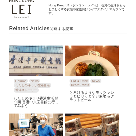
Hong Kong LEI (ホンコン・レイ) は、香港の生活をもっ
と楽しくする女性や家族向けライフスタイルマガジンで
す。
Related Articles
関連する記事
Column
News
Eat & Drink
News
Restaurants
わたしのキラリ香港生活
香港ストーリー
とろけるようなモッツァレ
ラとピリッと辛い麻婆＆ク
わたしのキラリ香港生活 第
ラフトビール
９回 香港中央図書館に行っ
てみよう