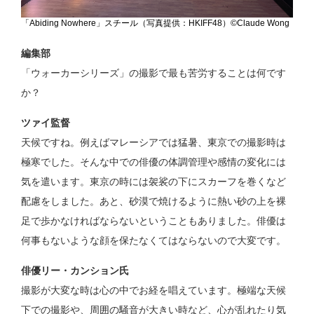
「Abiding Nowhere」スチール（写真提供：HKIFF48）©Claude Wong
編集部
「ウォーカーシリーズ」の撮影で最も苦労することは何です
か？
ツァイ監督
天候ですね。例えばマレーシアでは猛暑、東京での撮影時は
極寒でした。そんな中での俳優の体調管理や感情の変化には
気を遣います。東京の時には袈裟の下にスカーフを巻くなど
配慮をしました。あと、砂漠で焼けるように熱い砂の上を裸
足で歩かなければならないということもありました。俳優は
何事もないような顔を保たなくてはならないので大変です。
俳優リー・カンション氏
撮影が大変な時は心の中でお経を唱えています。極端な天候
下での撮影や、周囲の騒音が大きい時など、心が乱れたり気