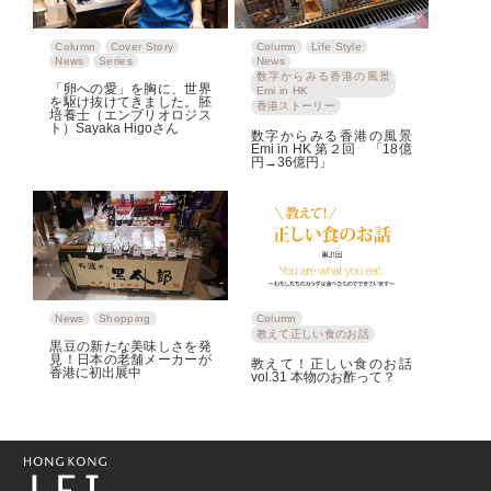
Column
Cover Story
Column
Life Style
News
Series
News
数字からみる香港の風景
「卵への愛」を胸に、世界
Emi in HK
を駆け抜けてきました。胚
香港ストーリー
培養士（エンブリオロジス
ト）Sayaka Higoさん
数字からみる香港の風景
Emi in HK 第２回 「18億
円→36億円」
News
Shopping
Column
教えて正しい食のお話
黒豆の新たな美味しさを発
見！日本の老舗メーカーが
教えて！正しい食のお話
香港に初出展中
vol.31 本物のお酢って？