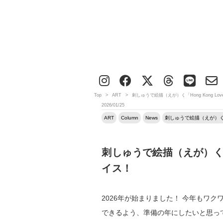
Top
>
ART
>
刺しゅうで絵描（えが）く「Hong Kong Lo
2026/01/25
ART
Column
News
刺しゅうで絵描（えが）く「Ho
刺しゅうで絵描（えが）く「Ho
イス！
2026年が始まりました！ 今年もワ
できるよう、準備の年にしたいと思っ