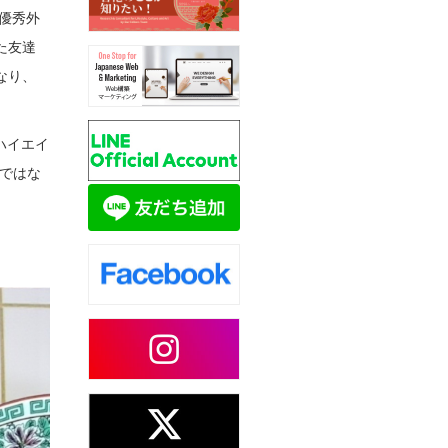
優秀外
た友達
なり、
ハイエイ
ではな