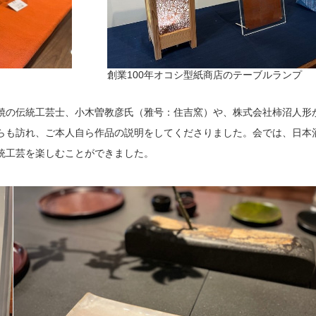
創業100年オコシ型紙商店のテーブルランプ
焼の伝統工芸士、小木曽教彦氏（雅号：住吉窯）や、株式会社柿沼人形
らも訪れ、ご本人自ら作品の説明をしてくださりました。会では、日本
統工芸を楽しむことができました。