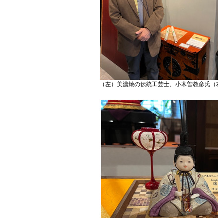
（左）美濃焼の伝統工芸士、小木曽教彦氏（