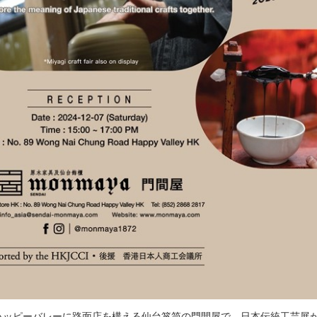
まで、ハッピーバレーに路面店を構える仙台箪笥の門間屋で、日本伝統工芸展