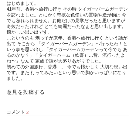
はじめまして。
41年前、香港へ旅行に行き その時 タイガーバームガーデン
を訪れました。とにかく奇抜な色使いの置物や造形物は 今
でも忘れられません。お庭だけの見学だったと思いますが
奇抜だったけれど とても綺麗だったなぁと思い出します。
懐かしい思い出です。
…というのも 甥っ子が来年、香港へ旅行に行く という話が
出て そこから 「タイガーバームガーデン」へ行ったわ！と
いう事を思い出し 「タイガーバームガーデンって今でも あ
るのかな？」「タイガーバーム（軟膏）…昔、流行ったよ
ね〜」なんて 家族で話が大盛りあがりでした。
初めての外国旅行、香港…。 今でも懐かしく 大切な思い出
です。また 行ってみたいという思いで胸がいっぱいになり
ました。
意見を投稿する
コメント
※