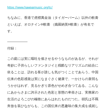
https://www.hawparmusic.org/tc/
ちなみに、香港で虎標萬金油（タイガーバーム）以外の軟膏
といえば、オロナインH軟膏 （娥羅納英H軟膏）が有名で
す。
——————
付録：
この庭には実に嘔吐を催させるやうなものがあるが、それが
奇妙に子供らしいファンタジイと残酷なリアリズムの結合に
依ることは、訪れる客が誰しも気がつくことであらう。中国
伝来の色彩感覚は実になまぐさく健康で、一かけらの衰弱も
うかがはれず、見るかぎり原色がせめぎ合つてゐる。こんな
にあからさまに誇示された色彩と形態の卑俗さは、実務家の
生活のよろこびの極致にあらはれたものだつた。胡氏は不羈
奔放を装ひながらも、この国伝来の悪趣味の集大成を成就し