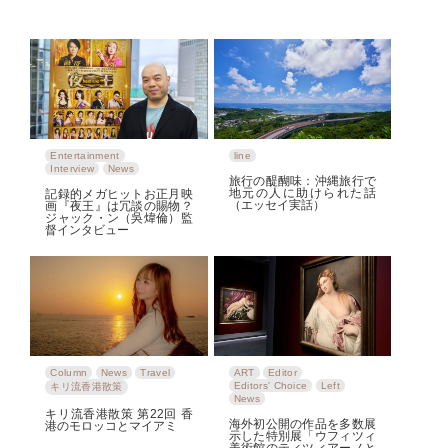
Entertainment
line
Interview
News
旅行の醍醐味：沖縄旅行で
地元の人に助けられた話
記録的メガヒットお正月映
（エッセイ実話）
画『夜王』は冗談の賜物？
ジャック・ン（吳煒倫）監
督インタビュー
Column
News
Travel
ART
Editor
Editors' Choice
Left
キリ流香港散策
News
キリ流香港散策 第22回 香
海外初公開の作品を多数展
港のモロッコとマイアミ
示した特別展「ウフィツィ
美術館のティツィアーノと