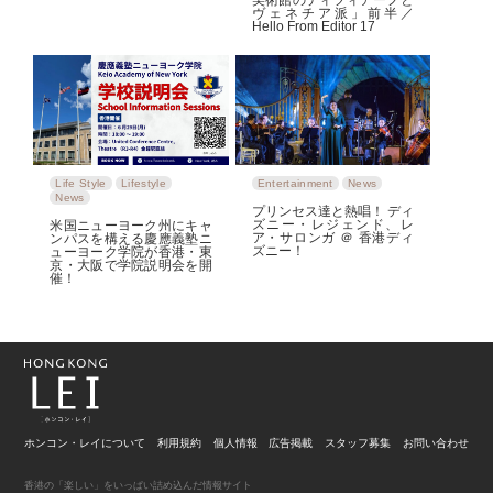
ヴェネチア派」前半／
Hello From Editor 17
Life Style
Lifestyle
Entertainment
News
News
プリンセス達と熱唱！ ディ
ズニー・レジェンド、レ
米国ニューヨーク州にキャ
ア・サロンガ ＠ 香港ディ
ンパスを構える慶應義塾ニ
ズニー！
ューヨーク学院が香港・東
京・大阪で学院説明会を開
催！
ホンコン・レイについて
利用規約
個人情報
広告掲載
スタッフ募集
お問い合わせ
香港の「楽しい」をいっぱい詰め込んだ情報サイト