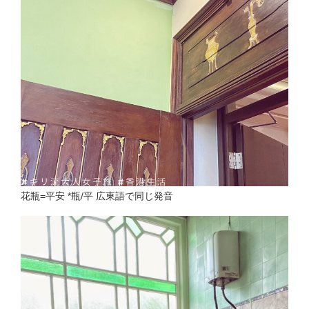
花瓶=平安 *瓶/平 広東語で同じ発音