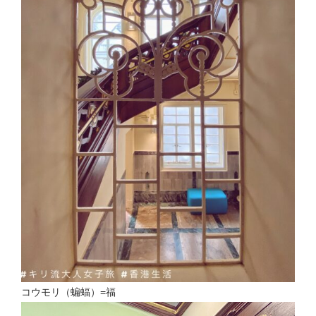
コウモリ（蝙蝠）=福