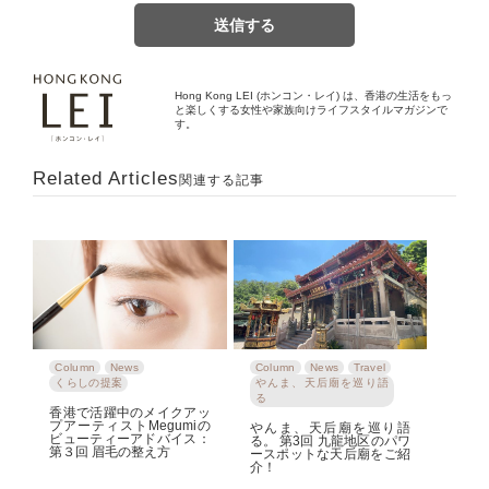
Hong Kong LEI (ホンコン・レイ) は、香港の生活をもっ
と楽しくする女性や家族向けライフスタイルマガジンで
す。
Related Articles
関連する記事
Column
News
Column
News
Travel
くらしの提案
やんま、天后廟を巡り語
る
香港で活躍中のメイクアッ
プアーティストMegumiの
やんま、天后廟を巡り語
ビューティーアドバイス：
る。 第3回 九龍地区のパワ
第３回 眉毛の整え方
ースポットな天后廟をご紹
介！