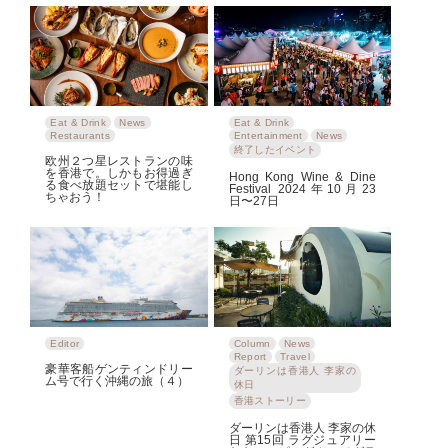
Eat & Drink
News
Eat & Drink
Restaurants
Entertainment
News
終了したイベント
欧州２つ星レストランの味
を香港で。しかもお得過ぎ
Hong Kong Wine & Dine
る食べ放題セットで堪能し
Festival 2024年10月23
ちゃおう！
日〜27日
Editor
Column
News
Report
Travel
豪華客船ゲンティンドリー
ダーリンは香港人 李家の
ム号で行く沖縄の旅（４）
休日
香港ストーリー
ダーリンは香港人 李家の休
日 第15回 ラグジュアリー