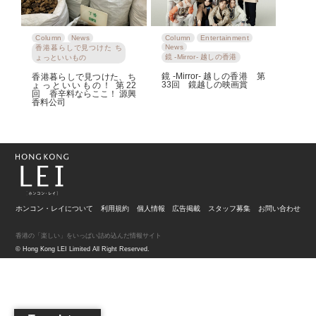
Column
News
Column
Entertainment
News
香港暮らしで見つけた ち
鏡 -Mirror- 越しの香港
ょっといいもの
鏡 -Mirror- 越しの香港 第
香港暮らしで見つけた、ち
33回 鏡越しの映画賞
ょっといいもの！ 第22
回 香辛料ならここ！ 源興
香料公司
ホンコン・レイについて
利用規約
個人情報
広告掲載
スタッフ募集
お問い合わせ
香港の「楽しい」をいっぱい詰め込んだ情報サイト
© Hong Kong LEI Limited All Right Reserved.