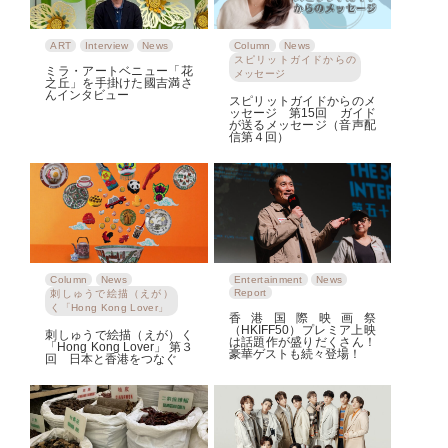
ART
Interview
News
Column
News
スピリットガイドからの
ミラ・アートベニュー「花
メッセージ
之丘」を手掛けた國吉満さ
んインタビュー
スピリットガイドからのメ
ッセージ 第15回 ガイド
が送るメッセージ（音声配
信第４回）
Column
News
Entertainment
News
Report
刺しゅうで絵描（えが）
く「Hong Kong Lover」
香港国際映画祭
（HKIFF50）プレミア上映
刺しゅうで絵描（えが）く
は話題作が盛りだくさん！
「Hong Kong Lover」 第３
豪華ゲストも続々登場！
回 日本と香港をつなぐ